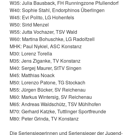
W35: Julia Bausback, FH Runningzone Pfullendorf
W40: Sophie Stahl, Endorphinos Überlingen
W45: Evi Polito, LG Hohenfels
W50: Sirid Menzel
W55: Jutta Vochazer, TSV Wald
W60: Martina Bohuschke, LG Radolfzell
MHK: Paul Nykiel, ASC Konstanz
M30: Lorenz Torella
M35: Jens Ziganke, TV Konstanz
M40: Sergej Maurer, StTV Singen
M45: Matthias Noack
M50: Lorenzo Patone, TG Stockach
M55: Jürgen Bücker, SV Reichenau
M60: Markus Wintersig, SV Reichenau
M65: Andreas Waldschütz, TSV Mühlhofen
M70: Gerhard Katzke, Tuttlinger Sportfreunde
M80: Peter Grinda, TV Konstanz
Die Seriensiegerinnen und Seriensieger der Jugend-