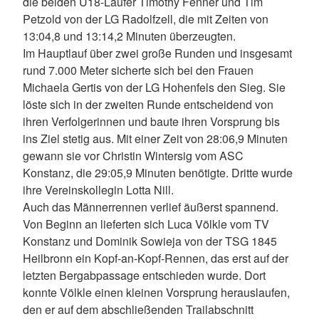
die beiden U18-Läufer Timothy Fenner und Tim
Petzold von der LG Radolfzell, die mit Zeiten von
13:04,8 und 13:14,2 Minuten überzeugten.
Im Hauptlauf über zwei große Runden und insgesamt
rund 7.000 Meter sicherte sich bei den Frauen
Michaela Gertis von der LG Hohenfels den Sieg. Sie
löste sich in der zweiten Runde entscheidend von
ihren Verfolgerinnen und baute ihren Vorsprung bis
ins Ziel stetig aus. Mit einer Zeit von 28:06,9 Minuten
gewann sie vor Christin Wintersig vom ASC
Konstanz, die 29:05,9 Minuten benötigte. Dritte wurde
ihre Vereinskollegin Lotta Nill.
Auch das Männerrennen verlief äußerst spannend.
Von Beginn an lieferten sich Luca Völkle vom TV
Konstanz und Dominik Sowieja von der TSG 1845
Heilbronn ein Kopf-an-Kopf-Rennen, das erst auf der
letzten Bergabpassage entschieden wurde. Dort
konnte Völkle einen kleinen Vorsprung herauslaufen,
den er auf dem abschließenden Trailabschnitt