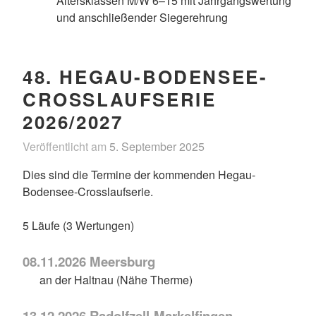
Altersklassen M/W 6–15 mit Jahrgangswertung
und anschließender Siegerehrung
48. HEGAU-BODENSEE-
CROSSLAUFSERIE
2026/2027
Veröffentlicht am
5. September 2025
v
o
Dies sind die Termine der kommenden Hegau-
n
Bodensee-Crosslaufserie.
D
e
5 Läufe (3 Wertungen)
r
A
08.11.2026 Meersburg
d
an der Haltnau (Nähe Therme)
m
i
13.12.2026 Radolfzell-Markelfingen
n