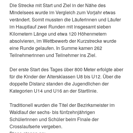
A
Die Strecke mit Start und Ziel in der Nähe des
d
Mindelsees wurde im Vergleich zum Vorjahr etwas
m
verändert. Somit mussten die Läuferinnen und Läufer
i
im Hauptlauf zwei Runden mit insgesamt sieben
n
Kilometern Länge und etwa 120 Höhenmetern
i
absolvieren, im Wettbewerb der Kurzstrecke wurde
s
eine Runde gelaufen. In Summe kamen 262
t
Teilnehmerinnen und Teilnehmer ins Ziel.
r
a
Der erste Start des Tages über 800 Meter erfolgte aber
t
für die Kinder der Altersklassen U8 bis U12. Über die
o
doppelte Distanz standen die Jugendlichen der
r
Kategorien U14 und U16 an der Startlinie.
Traditionell wurden die Titel der Bezirksmeister im
Waldlauf der sechs- bis fünfzehnjährigen
Schülerinnen und Schüler beim Finale der
Crosslaufserie vergeben.