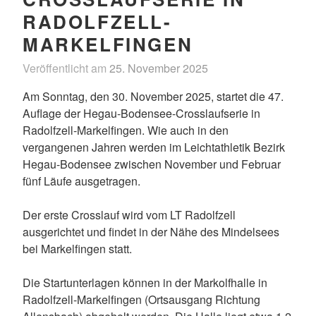
RADOLFZELL-
MARKELFINGEN
Veröffentlicht am
25. November 2025
v
o
Am Sonntag, den 30. November 2025, startet die 47.
n
Auflage der Hegau-Bodensee-Crosslaufserie in
D
Radolfzell-Markelfingen. Wie auch in den
e
vergangenen Jahren werden im Leichtathletik Bezirk
r
Hegau-Bodensee zwischen November und Februar
A
fünf Läufe ausgetragen.
d
m
Der erste Crosslauf wird vom LT Radolfzell
i
ausgerichtet und findet in der Nähe des Mindelsees
n
bei Markelfingen statt.
i
s
Die Startunterlagen können in der Markolfhalle in
t
Radolfzell-Markelfingen (Ortsausgang Richtung
r