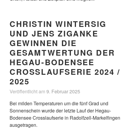
CHRISTIN WINTERSIG
UND JENS ZIGANKE
GEWINNEN DIE
GESAMTWERTUNG DER
HEGAU-BODENSEE
CROSSLAUFSERIE 2024 /
2025
Veröffentlicht am
9. Februar 2025
v
o
Bei milden Temperaturen um die fünf Grad und
n
Sonnenschein wurde der letzte Lauf der Hegau-
D
Bodensee Crosslaufserie in Radolfzell-Markelfingen
e
ausgetragen.
r