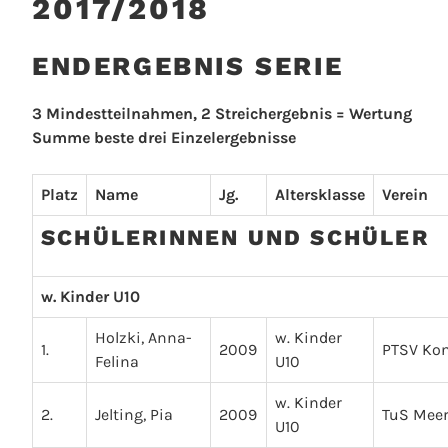
2017/2018
ENDERGEBNIS SERIE
3 Mindestteilnahmen, 2 Streichergebnis = Wertung
Summe beste drei Einzelergebnisse
Platz
Name
Jg.
Altersklasse
Verein
SCHÜLERINNEN UND SCHÜLER
w. Kinder U10
Holzki, Anna-
w. Kinder
1.
2009
PTSV Ko
Felina
U10
w. Kinder
2.
Jelting, Pia
2009
TuS Mee
U10