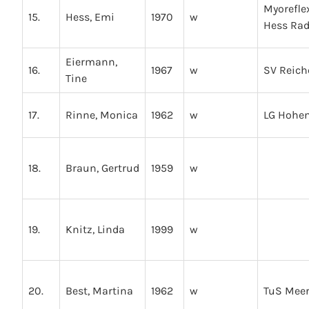
Myorefle
15.
Hess, Emi
1970
w
Hess Rado
Eiermann,
16.
1967
w
SV Reic
Tine
17.
Rinne, Monica
1962
w
LG Hohen
18.
Braun, Gertrud
1959
w
19.
Knitz, Linda
1999
w
20.
Best, Martina
1962
w
TuS Mee