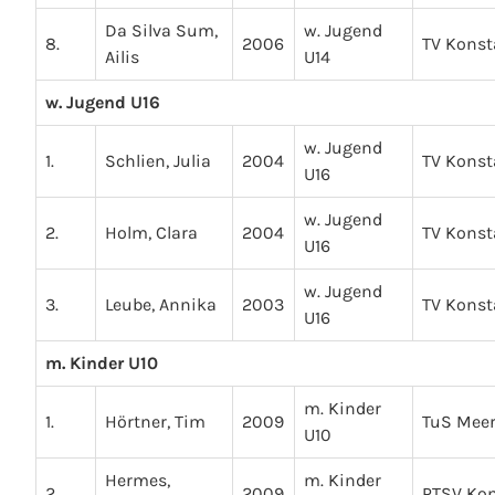
Da Silva Sum,
w. Jugend
8.
2006
TV Kons
Ailis
U14
w. Jugend U16
w. Jugend
1.
Schlien, Julia
2004
TV Kons
U16
w. Jugend
2.
Holm, Clara
2004
TV Kons
U16
w. Jugend
3.
Leube, Annika
2003
TV Kons
U16
m. Kinder U10
m. Kinder
1.
Hörtner, Tim
2009
TuS Mee
U10
Hermes,
m. Kinder
2.
2009
PTSV Ko