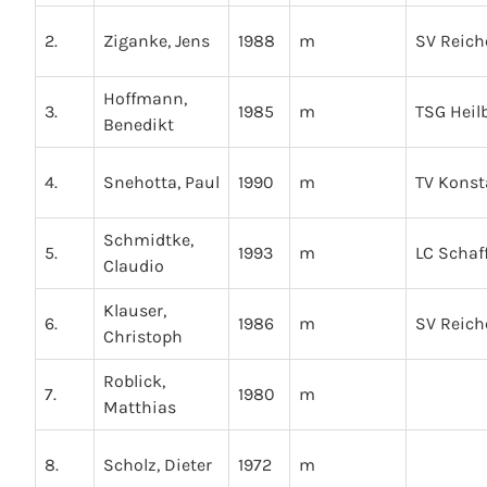
2.
Ziganke, Jens
1988
m
SV Reic
Hoffmann,
3.
1985
m
TSG Heil
Benedikt
4.
Snehotta, Paul
1990
m
TV Kons
Schmidtke,
5.
1993
m
LC Schaf
Claudio
Klauser,
6.
1986
m
SV Reic
Christoph
Roblick,
7.
1980
m
Matthias
8.
Scholz, Dieter
1972
m