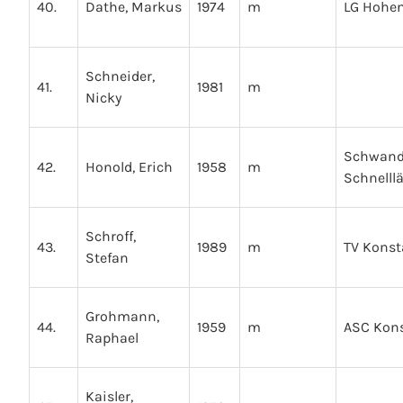
40.
Dathe, Markus
1974
m
LG Hohen
Schneider,
41.
1981
m
Nicky
Schwand
42.
Honold, Erich
1958
m
Schnelll
Schroff,
43.
1989
m
TV Kons
Stefan
Grohmann,
44.
1959
m
ASC Kon
Raphael
Kaisler,