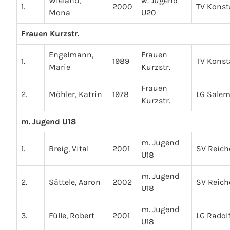
Wieland,
w. Jugend
1.
2000
TV Kons
Mona
U20
Frauen Kurzstr.
Engelmann,
Frauen
1.
1989
TV Kons
Marie
Kurzstr.
Frauen
2.
Möhler, Katrin
1978
LG Salem
Kurzstr.
m. Jugend U18
m. Jugend
1.
Breig, Vital
2001
SV Reic
U18
m. Jugend
2.
Sättele, Aaron
2002
SV Reic
U18
m. Jugend
3.
Fülle, Robert
2001
LG Radolf
U18