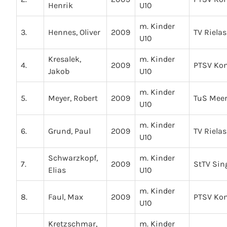
Henrik
U10
m. Kinder
3.
Hennes, Oliver
2009
TV Riela
U10
Kresalek,
m. Kinder
4.
2009
PTSV Ko
Jakob
U10
m. Kinder
5.
Meyer, Robert
2009
TuS Mee
U10
m. Kinder
6.
Grund, Paul
2009
TV Riela
U10
Schwarzkopf,
m. Kinder
7.
2009
StTV Sin
Elias
U10
m. Kinder
8.
Faul, Max
2009
PTSV Ko
U10
Kretzschmar,
m. Kinder