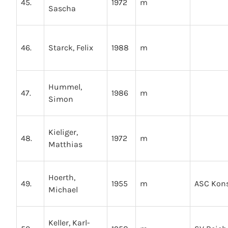
45.
1972
m
Sascha
46.
Starck, Felix
1988
m
Hummel,
47.
1986
m
Simon
Kieliger,
48.
1972
m
Matthias
Hoerth,
49.
1955
m
ASC Kon
Michael
Keller, Karl-