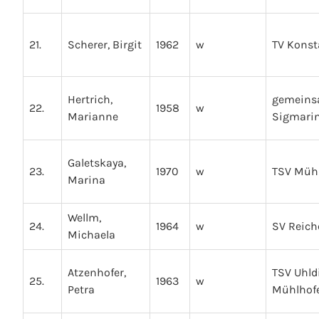
21.
Scherer, Birgit
1962
w
TV Kons
Hertrich,
gemeins
22.
1958
w
Marianne
Sigmari
Galetskaya,
23.
1970
w
TSV Müh
Marina
Wellm,
24.
1964
w
SV Reic
Michaela
Atzenhofer,
TSV Uhld
25.
1963
w
Petra
Mühlhof