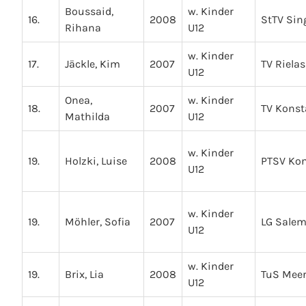
Boussaid,
w. Kinder
16.
2008
StTV Sin
Rihana
U12
w. Kinder
17.
Jäckle, Kim
2007
TV Riela
U12
Onea,
w. Kinder
18.
2007
TV Kons
Mathilda
U12
w. Kinder
19.
Holzki, Luise
2008
PTSV Ko
U12
w. Kinder
19.
Möhler, Sofia
2007
LG Salem
U12
w. Kinder
19.
Brix, Lia
2008
TuS Mee
U12