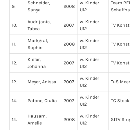
Schneider,
w. Kinder
Team RE
9.
2008
Sanya
U12
Schaffh
Audrijanic,
w. Kinder
10.
2007
TV Kons
Tabea
U12
Markgraf,
w. Kinder
11.
2008
TV Kons
Sophie
U12
Kiefer,
w. Kinder
12.
2007
TV Kons
Johanna
U12
w. Kinder
12.
Meyer, Anissa
2007
TuS Mee
U12
w. Kinder
14.
Patone, Giulia
2007
TG Stoc
U12
Hausam,
w. Kinder
14.
2008
StTV Sin
Amelie
U12