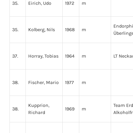
35.
Eirich, Udo
1972
m
Endorph
35.
Kolberg, Nils
1968
m
Überling
37.
Horray, Tobias
1964
m
LT Necka
38.
Fischer, Mario
1977
m
Kupprion,
Team Erd
38.
1969
m
Richard
Alkoholfr