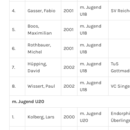
m. Jugend
4.
Gasser, Fabio
2001
SV Reic
U18
Boos,
m. Jugend
5.
2001
Maximilian
U18
Rothbauer,
m. Jugend
6.
2001
Michel
U18
Hüpping,
m. Jugend
TuS
7.
2002
David
U18
Gottmad
m. Jugend
8.
Wissert, Paul
2002
VC Sing
U18
m. Jugend U20
m. Jugend
Endorph
1.
Kolberg, Lars
2000
U20
Überling