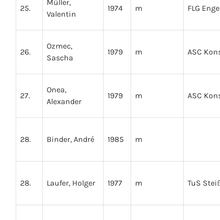
Müller,
25.
1974
m
FLG Eng
Valentin
Ozmec,
26.
1979
m
ASC Kon
Sascha
Onea,
27.
1979
m
ASC Kon
Alexander
28.
Binder, André
1985
m
28.
Laufer, Holger
1977
m
TuS Stei