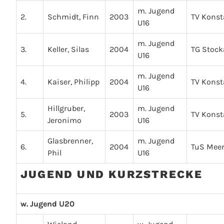
m. Jugend
2.
Schmidt, Finn
2003
TV Kons
U16
m. Jugend
3.
Keller, Silas
2004
TG Stoc
U16
m. Jugend
4.
Kaiser, Philipp
2004
TV Kons
U16
Hillgruber,
m. Jugend
5.
2003
TV Kons
Jeronimo
U16
Glasbrenner,
m. Jugend
6.
2004
TuS Mee
Phil
U16
JUGEND UND KURZSTRECKE
w. Jugend U20