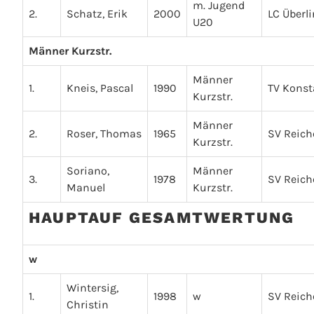
m. Jugend
2.
Schatz, Erik
2000
LC Überl
U20
Männer Kurzstr.
Männer
1.
Kneis, Pascal
1990
TV Kons
Kurzstr.
Männer
2.
Roser, Thomas
1965
SV Reic
Kurzstr.
Soriano,
Männer
3.
1978
SV Reic
Manuel
Kurzstr.
HAUPTAUF GESAMTWERTUNG
w
Wintersig,
1.
1998
w
SV Reic
Christin