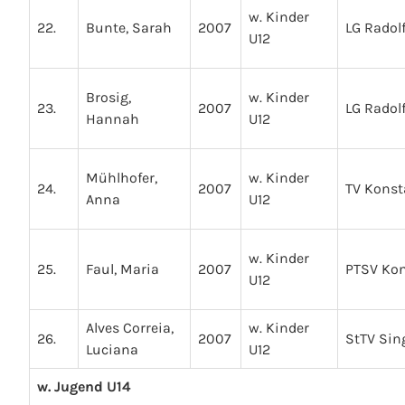
w. Kinder
22.
Bunte, Sarah
2007
LG Radolf
U12
Brosig,
w. Kinder
23.
2007
LG Radolf
Hannah
U12
Mühlhofer,
w. Kinder
24.
2007
TV Kons
Anna
U12
w. Kinder
25.
Faul, Maria
2007
PTSV Ko
U12
Alves Correia,
w. Kinder
26.
2007
StTV Sin
Luciana
U12
w. Jugend U14