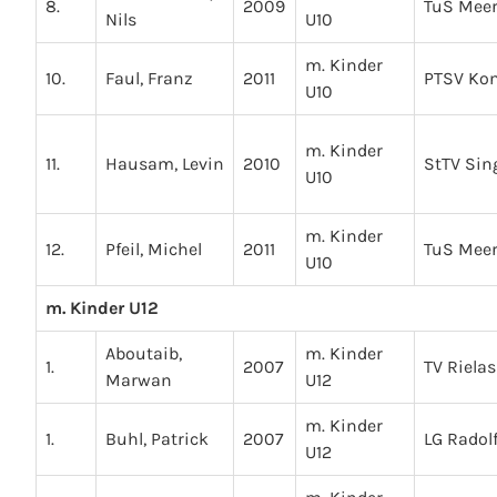
8.
2009
TuS Mee
Nils
U10
m. Kinder
10.
Faul, Franz
2011
PTSV Ko
U10
m. Kinder
11.
Hausam, Levin
2010
StTV Sin
U10
m. Kinder
12.
Pfeil, Michel
2011
TuS Mee
U10
m. Kinder U12
Aboutaib,
m. Kinder
1.
2007
TV Riela
Marwan
U12
m. Kinder
1.
Buhl, Patrick
2007
LG Radolf
U12