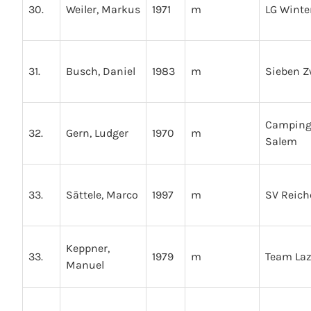
30.
Weiler, Markus
1971
m
LG Winte
31.
Busch, Daniel
1983
m
Sieben Z
Camping
32.
Gern, Ludger
1970
m
Salem
33.
Sättele, Marco
1997
m
SV Reic
Keppner,
33.
1979
m
Team Laz
Manuel