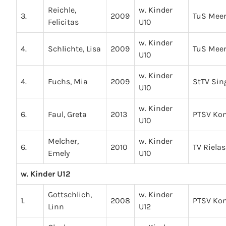
Reichle,
w. Kinder
3.
2009
TuS Mee
Felicitas
U10
w. Kinder
4.
Schlichte, Lisa
2009
TuS Mee
U10
w. Kinder
4.
Fuchs, Mia
2009
StTV Sin
U10
w. Kinder
6.
Faul, Greta
2013
PTSV Ko
U10
Melcher,
w. Kinder
6.
2010
TV Riela
Emely
U10
w. Kinder U12
Gottschlich,
w. Kinder
1.
2008
PTSV Ko
Linn
U12