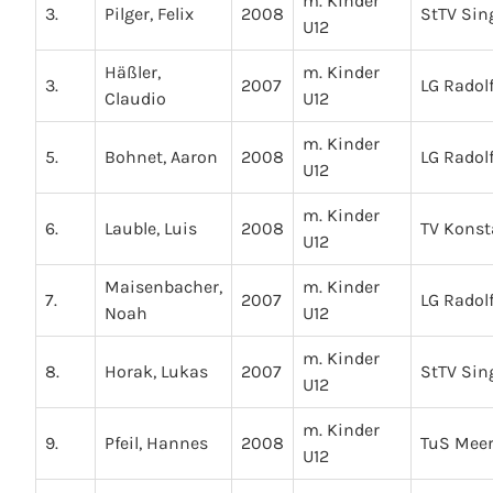
m. Kinder
3.
Pilger, Felix
2008
StTV Sin
U12
Häßler,
m. Kinder
3.
2007
LG Radolf
Claudio
U12
m. Kinder
5.
Bohnet, Aaron
2008
LG Radolf
U12
m. Kinder
6.
Lauble, Luis
2008
TV Kons
U12
Maisenbacher,
m. Kinder
7.
2007
LG Radolf
Noah
U12
m. Kinder
8.
Horak, Lukas
2007
StTV Sin
U12
m. Kinder
9.
Pfeil, Hannes
2008
TuS Mee
U12