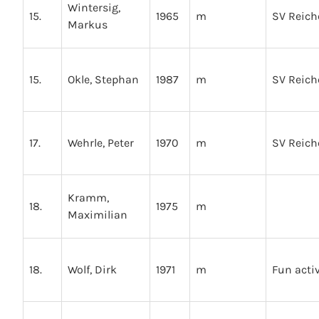
Wintersig,
15.
1965
m
SV Reic
Markus
15.
Okle, Stephan
1987
m
SV Reic
17.
Wehrle, Peter
1970
m
SV Reic
Kramm,
18.
1975
m
Maximilian
18.
Wolf, Dirk
1971
m
Fun acti