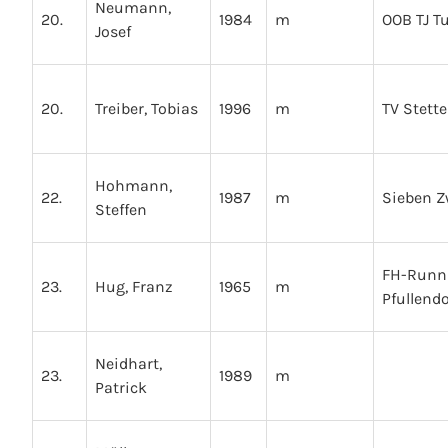
Neumann,
20.
1984
m
OOB TJ T
Josef
20.
Treiber, Tobias
1996
m
TV Stett
Hohmann,
22.
1987
m
Sieben Z
Steffen
FH-Runn
23.
Hug, Franz
1965
m
Pfullendo
Neidhart,
23.
1989
m
Patrick