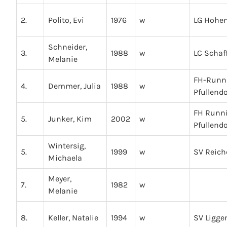
2.
Polito, Evi
1976
w
LG Hohen
Schneider,
3.
1988
w
LC Schaf
Melanie
FH-Runn
4.
Demmer, Julia
1988
w
Pfullendo
FH Runn
5.
Junker, Kim
2002
w
Pfullendo
Wintersig,
5.
1999
w
SV Reic
Michaela
Meyer,
7.
1982
w
Melanie
8.
Keller, Natalie
1994
w
SV Ligge