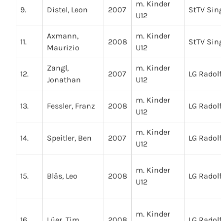
m. Kinder
9.
Distel, Leon
2007
StTV Sin
U12
Axmann,
m. Kinder
11.
2008
StTV Sin
Maurizio
U12
Zangl,
m. Kinder
12.
2007
LG Radolf
Jonathan
U12
m. Kinder
13.
Fessler, Franz
2008
LG Radolf
U12
m. Kinder
14.
Speitler, Ben
2007
LG Radolf
U12
m. Kinder
15.
Bläs, Leo
2008
LG Radolf
U12
m. Kinder
16.
Lüer, Tim
2008
LG Radolf