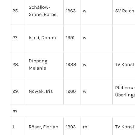
Schallow-
25.
1963
w
SV Reic
Gröne, Bärbel
27.
Isted, Donna
1991
w
Dippong,
28.
1988
w
TV Kons
Melanie
Pfeffern
29.
Nowak, Iris
1960
w
Überling
m
1.
Röser, Florian
1993
m
TV Kons