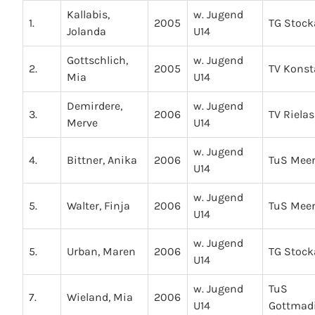
Kallabis,
w. Jugend
1.
2005
TG Stoc
Jolanda
U14
Gottschlich,
w. Jugend
2.
2005
TV Kons
Mia
U14
Demirdere,
w. Jugend
3.
2006
TV Riela
Merve
U14
w. Jugend
4.
Bittner, Anika
2006
TuS Mee
U14
w. Jugend
5.
Walter, Finja
2006
TuS Mee
U14
w. Jugend
5.
Urban, Maren
2006
TG Stoc
U14
w. Jugend
TuS
7.
Wieland, Mia
2006
U14
Gottmad