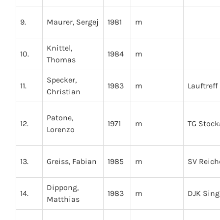
9.
Maurer, Sergej
1981
m
Knittel,
10.
1984
m
Thomas
Specker,
11.
1983
m
Lauftref
Christian
Patone,
12.
1971
m
TG Stoc
Lorenzo
13.
Greiss, Fabian
1985
m
SV Reic
Dippong,
14.
1983
m
DJK Sin
Matthias