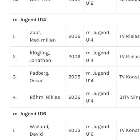
U12
m. Jugend U14
Zopf,
m. Jugend
1.
2006
TV Riela
Maximilian
U14
Klügling,
m. Jugend
2.
2006
TV Riela
Jonathan
U14
Padberg,
m. Jugend
3.
2005
TV Kons
Oskar
U14
m. Jugend
4.
Röhm, Niklas
2006
StTV Sin
U14
m. Jugend U16
Wieland,
m. Jugend
1.
2003
TV Kons
David
U16