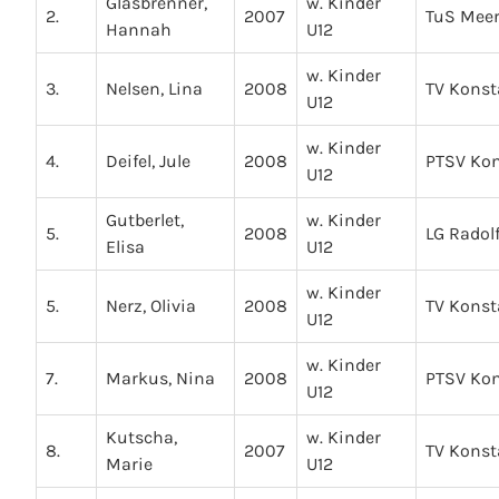
Glasbrenner,
w. Kinder
2.
2007
TuS Mee
Hannah
U12
w. Kinder
3.
Nelsen, Lina
2008
TV Kons
U12
w. Kinder
4.
Deifel, Jule
2008
PTSV Ko
U12
Gutberlet,
w. Kinder
5.
2008
LG Radolf
Elisa
U12
w. Kinder
5.
Nerz, Olivia
2008
TV Kons
U12
w. Kinder
7.
Markus, Nina
2008
PTSV Ko
U12
Kutscha,
w. Kinder
8.
2007
TV Kons
Marie
U12