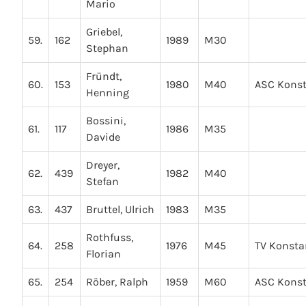
Mario
Griebel,
59.
162
1989
M30
Stephan
Fründt,
60.
153
1980
M40
ASC Kons
Henning
Bossini,
61.
117
1986
M35
Davide
Dreyer,
62.
439
1982
M40
Stefan
63.
437
Bruttel, Ulrich
1983
M35
Rothfuss,
64.
258
1976
M45
TV Konsta
Florian
65.
254
Röber, Ralph
1959
M60
ASC Kons