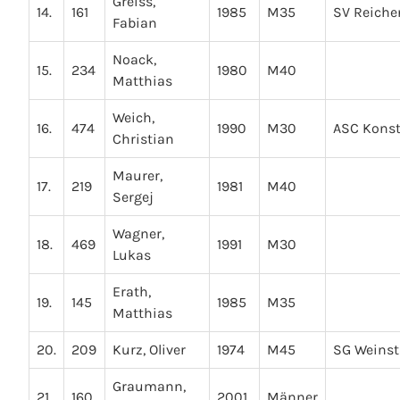
Greiss,
14.
161
1985
M35
SV Reich
Fabian
Noack,
15.
234
1980
M40
Matthias
Weich,
16.
474
1990
M30
ASC Kons
Christian
Maurer,
17.
219
1981
M40
Sergej
Wagner,
18.
469
1991
M30
Lukas
Erath,
19.
145
1985
M35
Matthias
20.
209
Kurz, Oliver
1974
M45
SG Weinst
Graumann,
21.
160
2001
Männer