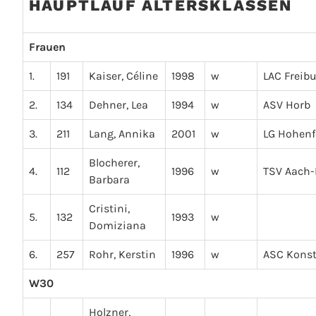
HAUPTLAUF ALTERSKLASSEN
Frauen
1.
191
Kaiser, Céline
1998
w
LAC Freib
2.
134
Dehner, Lea
1994
w
ASV Horb
3.
211
Lang, Annika
2001
w
LG Hohenf
Blocherer,
4.
112
1996
w
TSV Aach-
Barbara
Cristini,
5.
132
1993
w
Domiziana
6.
257
Rohr, Kerstin
1996
w
ASC Kons
W30
Holzner,