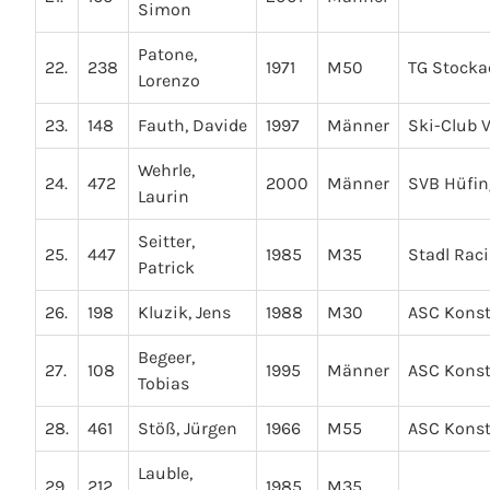
Simon
Patone,
22.
238
1971
M50
TG Stocka
Lorenzo
23.
148
Fauth, Davide
1997
Männer
Ski-Club V
Wehrle,
24.
472
2000
Männer
SVB Hüfi
Laurin
Seitter,
25.
447
1985
M35
Stadl Rac
Patrick
26.
198
Kluzik, Jens
1988
M30
ASC Kons
Begeer,
27.
108
1995
Männer
ASC Kons
Tobias
28.
461
Stöß, Jürgen
1966
M55
ASC Kons
Lauble,
29.
212
1985
M35