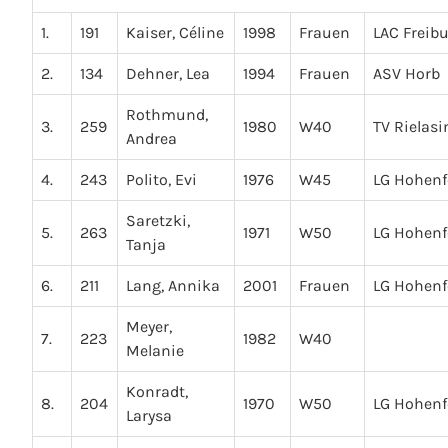
1.
191
Kaiser, Céline
1998
Frauen
LAC Freib
2.
134
Dehner, Lea
1994
Frauen
ASV Horb
Rothmund,
3.
259
1980
W40
TV Rielas
Andrea
4.
243
Polito, Evi
1976
W45
LG Hohenf
Saretzki,
5.
263
1971
W50
LG Hohenf
Tanja
6.
211
Lang, Annika
2001
Frauen
LG Hohenf
Meyer,
7.
223
1982
W40
Melanie
Konradt,
8.
204
1970
W50
LG Hohenf
Larysa