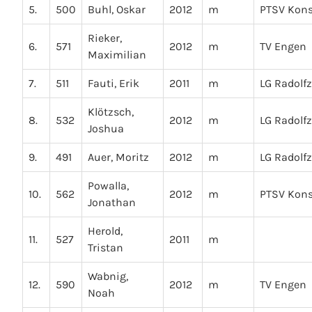
5.
500
Buhl, Oskar
2012
m
PTSV Kon
Rieker,
6.
571
2012
m
TV Engen
Maximilian
7.
511
Fauti, Erik
2011
m
LG Radolfz
Klötzsch,
8.
532
2012
m
LG Radolfz
Joshua
9.
491
Auer, Moritz
2012
m
LG Radolfz
Powalla,
10.
562
2012
m
PTSV Kon
Jonathan
Herold,
11.
527
2011
m
Tristan
Wabnig,
12.
590
2012
m
TV Engen
Noah