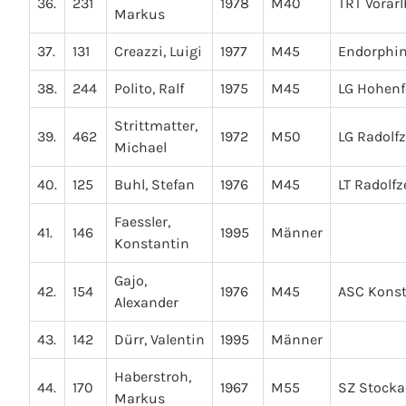
36.
231
1978
M40
TRT Vorarl
Markus
37.
131
Creazzi, Luigi
1977
M45
Endorphin
38.
244
Polito, Ralf
1975
M45
LG Hohenf
Strittmatter,
39.
462
1972
M50
LG Radolfz
Michael
40.
125
Buhl, Stefan
1976
M45
LT Radolfze
Faessler,
41.
146
1995
Männer
Konstantin
Gajo,
42.
154
1976
M45
ASC Kons
Alexander
43.
142
Dürr, Valentin
1995
Männer
Haberstroh,
44.
170
1967
M55
SZ Stock
Markus