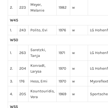
Meyer,
2.
223
1982
w
Melanie
W45
1.
243
Polito, Evi
1976
w
LG Hohenf
W50
Saretzki,
1.
263
1971
w
LG Hohenf
Tanja
Konradt,
2.
204
1970
w
LG Hohenf
Larysa
3.
176
Hess, Emi
1970
w
Myoreflext
Kountouridis,
4.
205
1969
w
Sportsche
Vera
W55