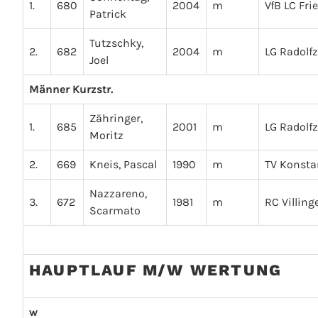
1.
680
2004
m
VfB LC Fri
Patrick
Tutzschky,
2.
682
2004
m
LG Radolfz
Joel
Männer Kurzstr.
Zähringer,
1.
685
2001
m
LG Radolfz
Moritz
2.
669
Kneis, Pascal
1990
m
TV Konsta
Nazzareno,
3.
672
1981
m
RC Villing
Scarmato
HAUPTLAUF M/W WERTUNG
w