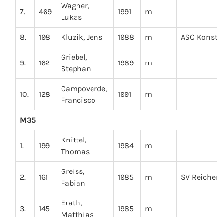
Wagner,
7.
469
1991
m
Lukas
8.
198
Kluzik, Jens
1988
m
ASC Kons
Griebel,
9.
162
1989
m
Stephan
Campoverde,
10.
128
1991
m
Francisco
M35
Knittel,
1.
199
1984
m
Thomas
Greiss,
2.
161
1985
m
SV Reich
Fabian
Erath,
3.
145
1985
m
Matthias