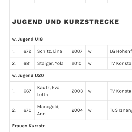
JUGEND UND KURZSTRECKE
w. Jugend U18
1.
679
Schitz, Lina
2007
w
LG Hohenf
2.
681
Staiger, Yola
2010
w
TV Konsta
w. Jugend U20
Kautz, Eva
1.
667
2003
w
TV Konsta
Lotta
Manegold,
2.
670
2004
w
TuS Iznan
Ann
Frauen Kurzstr.