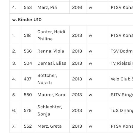
4.
553
Merz, Pia
2016
w
PTSV Kon
w. Kinder U10
Ganter, Heidi
1.
518
2013
w
PTSV Kon
Philine
2.
566
Renna, Viola
2013
w
TSV Bodm
3.
504
Demasi, Elisa
2013
w
TV Rielas
Böttcher,
4.
497
2013
w
Velo Club
Nora Li
5.
550
Maurer, Kara
2013
w
StTV Sing
Schlachter,
6.
576
2013
w
TuS Iznan
Sonja
7.
552
Merz, Greta
2013
w
PTSV Kon