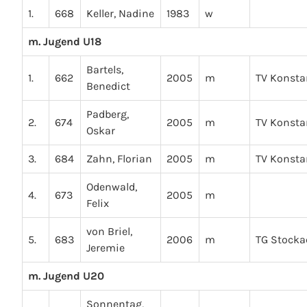
1.
668
Keller, Nadine
1983
w
m. Jugend U18
Bartels,
1.
662
2005
m
TV Konsta
Benedict
Padberg,
2.
674
2005
m
TV Konsta
Oskar
3.
684
Zahn, Florian
2005
m
TV Konsta
Odenwald,
4.
673
2005
m
Felix
von Briel,
5.
683
2006
m
TG Stocka
Jeremie
m. Jugend U20
Sonnentag,