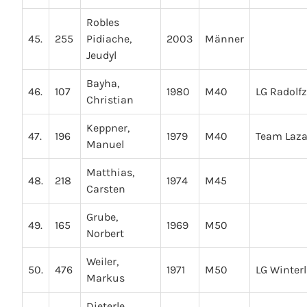
Robles
45.
255
Pidiache,
2003
Männer
Jeudyl
Bayha,
46.
107
1980
M40
LG Radolfz
Christian
Keppner,
47.
196
1979
M40
Team Lazar
Manuel
Matthias,
48.
218
1974
M45
Carsten
Grube,
49.
165
1969
M50
Norbert
Weiler,
50.
476
1971
M50
LG Winter
Markus
Dieterle,