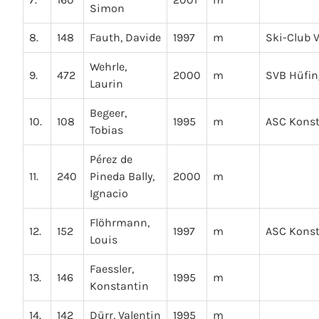
Simon
8.
148
Fauth, Davide
1997
m
Ski-Club V
Wehrle,
9.
472
2000
m
SVB Hüfi
Laurin
Begeer,
10.
108
1995
m
ASC Kons
Tobias
Pérez de
11.
240
Pineda Bally,
2000
m
Ignacio
Flöhrmann,
12.
152
1997
m
ASC Kons
Louis
Faessler,
13.
146
1995
m
Konstantin
14.
142
Dürr, Valentin
1995
m