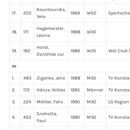
Kountouridis,
17.
205
1969
W50
Sportsche
Vera
Hagemeister,
18.
171
1988
W30
Leonie
Horst,
19.
182
1986
W35
Velo Club
Dorothee zur
m
1.
483
Ziganke, Jens
1988
M30
TV Konsta
2.
172
Hänze, Niklas
1995
Männer
TV Konsta
3.
224
Möhler, Felix
1990
M30
LG Region
Snehotta,
4.
452
1990
M30
TV Konsta
Paul