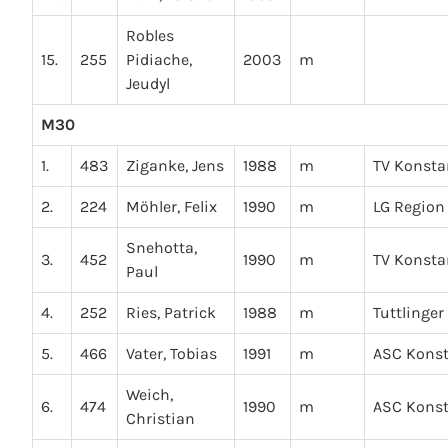
Robles
15.
255
Pidiache,
2003
m
Jeudyl
M30
1.
483
Ziganke, Jens
1988
m
TV Konsta
2.
224
Möhler, Felix
1990
m
LG Region
Snehotta,
3.
452
1990
m
TV Konsta
Paul
4.
252
Ries, Patrick
1988
m
Tuttlinger
5.
466
Vater, Tobias
1991
m
ASC Kons
Weich,
6.
474
1990
m
ASC Kons
Christian