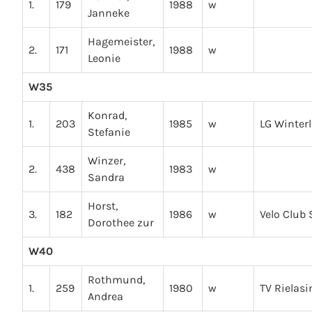
1.
179
1988
w
Janneke
Hagemeister,
2.
171
1988
w
Leonie
W35
Konrad,
1.
203
1985
w
LG Winter
Stefanie
Winzer,
2.
438
1983
w
Sandra
Horst,
3.
182
1986
w
Velo Club
Dorothee zur
W40
Rothmund,
1.
259
1980
w
TV Rielas
Andrea