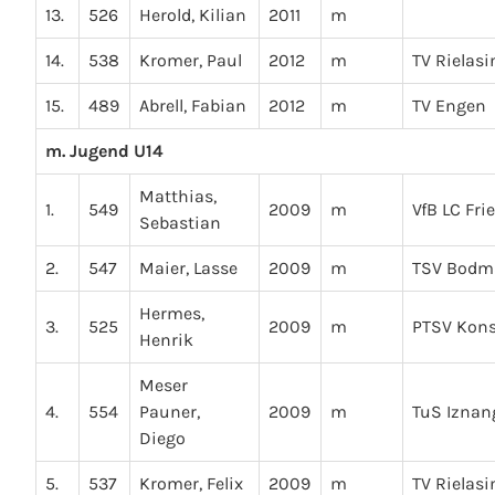
13.
526
Herold, Kilian
2011
m
14.
538
Kromer, Paul
2012
m
TV Rielas
15.
489
Abrell, Fabian
2012
m
TV Engen
m. Jugend U14
Matthias,
1.
549
2009
m
VfB LC Fri
Sebastian
2.
547
Maier, Lasse
2009
m
TSV Bodm
Hermes,
3.
525
2009
m
PTSV Kon
Henrik
Meser
4.
554
Pauner,
2009
m
TuS Iznan
Diego
5.
537
Kromer, Felix
2009
m
TV Rielas