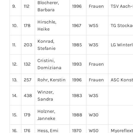
Blocherer,
9.
112
1996
Frauen
TSV Aach-
Barbara
Hirschle,
10.
178
1967
W55
TG Stocka
Heike
Konrad,
11.
203
1985
W35
LG Winter
Stefanie
Cristini,
12.
132
1993
Frauen
Domiziana
13.
257
Rohr, Kerstin
1996
Frauen
ASC Kons
Winzer,
14.
438
1983
W35
Sandra
Holzner,
15.
179
1988
W30
Janneke
16.
176
Hess, Emi
1970
W50
Myoreflext