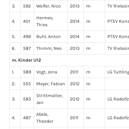
3.
592
Wolfer, Nico
2013
m
TV Rielas
Hermes,
4.
401
2014
m
PTSV Kon
Thies
5.
499
Buhl, Anton
2014
m
PTSV Kon
6.
587
Thimm, Neo
2013
m
TV Rielas
m. Kinder U12
1.
589
Vogt, Jona
2011
m
LG Tuttlin
2.
555
Meyer, Fabian
2012
m
Strittmatter,
3.
585
2012
m
LG Radolfz
Jan
Abele,
4.
487
2011
m
LG Radolfz
Theodor