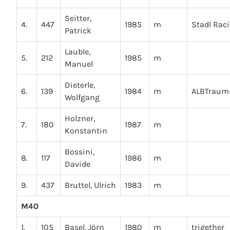
Seitter,
4.
447
1985
m
Stadl Rac
Patrick
Lauble,
5.
212
1985
m
Manuel
Dieterle,
6.
139
1984
m
ALBTraum-
Wolfgang
Holzner,
7.
180
1987
m
Konstantin
Bossini,
8.
117
1986
m
Davide
9.
437
Bruttel, Ulrich
1983
m
M40
1.
105
Basel, Jörn
1980
m
trigether