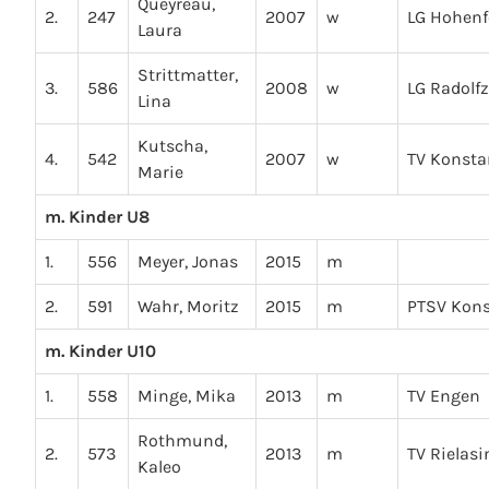
Queyreau,
2.
247
2007
w
LG Hohenf
Laura
Strittmatter,
3.
586
2008
w
LG Radolfz
Lina
Kutscha,
4.
542
2007
w
TV Konsta
Marie
m. Kinder U8
1.
556
Meyer, Jonas
2015
m
2.
591
Wahr, Moritz
2015
m
PTSV Kon
m. Kinder U10
1.
558
Minge, Mika
2013
m
TV Engen
Rothmund,
2.
573
2013
m
TV Rielas
Kaleo