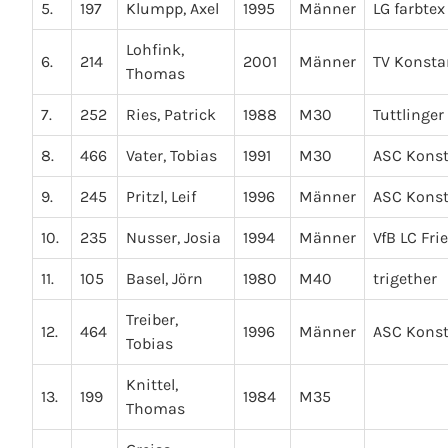
5.
197
Klumpp, Axel
1995
Männer
LG farbte
Lohfink,
6.
214
2001
Männer
TV Konsta
Thomas
7.
252
Ries, Patrick
1988
M30
Tuttlinger
8.
466
Vater, Tobias
1991
M30
ASC Kons
9.
245
Pritzl, Leif
1996
Männer
ASC Kons
10.
235
Nusser, Josia
1994
Männer
VfB LC Fri
11.
105
Basel, Jörn
1980
M40
trigether
Treiber,
12.
464
1996
Männer
ASC Kons
Tobias
Knittel,
13.
199
1984
M35
Thomas