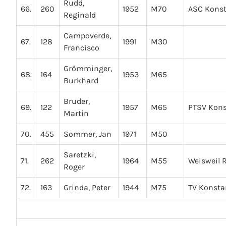
Rudd,
66.
260
1952
M70
ASC Kons
Reginald
Campoverde,
67.
128
1991
M30
Francisco
Grömminger,
68.
164
1953
M65
Burkhard
Bruder,
69.
122
1957
M65
PTSV Kon
Martin
70.
455
Sommer, Jan
1971
M50
Saretzki,
71.
262
1964
M55
Weisweil 
Roger
72.
163
Grinda, Peter
1944
M75
TV Konsta