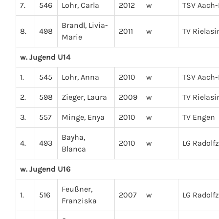
7.
546
Lohr, Carla
2012
w
TSV Aach-
Brandl, Livia-
8.
498
2011
w
TV Rielas
Marie
w. Jugend U14
1.
545
Lohr, Anna
2010
w
TSV Aach-
2.
598
Zieger, Laura
2009
w
TV Rielas
3.
557
Minge, Enya
2010
w
TV Engen
Bayha,
4.
493
2010
w
LG Radolfz
Blanca
w. Jugend U16
Feußner,
1.
516
2007
w
LG Radolfz
Franziska