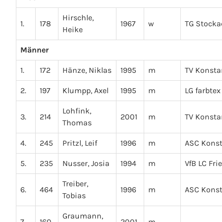
Hirschle,
1.
178
1967
w
TG Stocka
Heike
Männer
1.
172
Hänze, Niklas
1995
m
TV Konsta
2.
197
Klumpp, Axel
1995
m
LG farbte
Lohfink,
3.
214
2001
m
TV Konsta
Thomas
4.
245
Pritzl, Leif
1996
m
ASC Kons
5.
235
Nusser, Josia
1994
m
VfB LC Fri
Treiber,
6.
464
1996
m
ASC Kons
Tobias
Graumann,
7.
160
2001
m