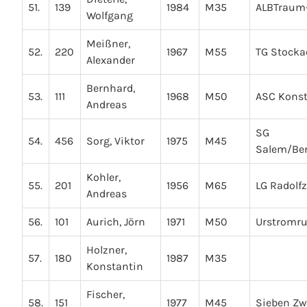
51.
139
1984
M35
ALBTraum-
Wolfgang
Meißner,
52.
220
1967
M55
TG Stocka
Alexander
Bernhard,
53.
111
1968
M50
ASC Kons
Andreas
SG
54.
456
Sorg, Viktor
1975
M45
Salem/Be
Kohler,
55.
201
1956
M65
LG Radolfz
Andreas
56.
101
Aurich, Jörn
1971
M50
Urstromr
Holzner,
57.
180
1987
M35
Konstantin
Fischer,
58.
151
1977
M45
Sieben Zw