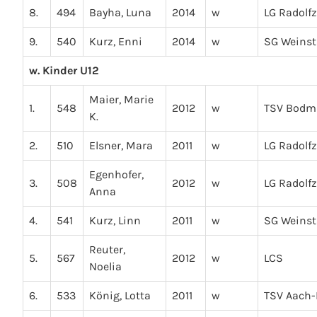
8.
494
Bayha, Luna
2014
w
LG Radolfz
9.
540
Kurz, Enni
2014
w
SG Weinst
w. Kinder U12
Maier, Marie
1.
548
2012
w
TSV Bodm
K.
2.
510
Elsner, Mara
2011
w
LG Radolfz
Egenhofer,
3.
508
2012
w
LG Radolfz
Anna
4.
541
Kurz, Linn
2011
w
SG Weinst
Reuter,
5.
567
2012
w
LCS
Noelia
6.
533
König, Lotta
2011
w
TSV Aach-