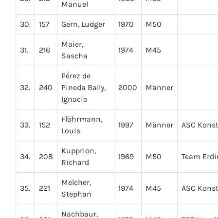
Manuel
30.
157
Gern, Ludger
1970
M50
Maier,
31.
216
1974
M45
Sascha
Pérez de
32.
240
Pineda Bally,
2000
Männer
Ignacio
Flöhrmann,
33.
152
1997
Männer
ASC Kons
Louis
Kupprion,
34.
208
1969
M50
Team Erdin
Richard
Melcher,
35.
221
1974
M45
ASC Kons
Stephan
Nachbaur,