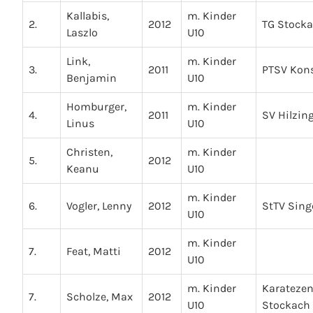
Kallabis,
m. Kinder
2.
2012
TG Stock
Laszlo
U10
Link,
m. Kinder
3.
2011
PTSV Kon
Benjamin
U10
Homburger,
m. Kinder
4.
2011
SV Hilzin
Linus
U10
Christen,
m. Kinder
5.
2012
Keanu
U10
m. Kinder
6.
Vogler, Lenny
2012
StTV Sing
U10
m. Kinder
7.
Feat, Matti
2012
U10
m. Kinder
Karateze
7.
Scholze, Max
2012
U10
Stockach 