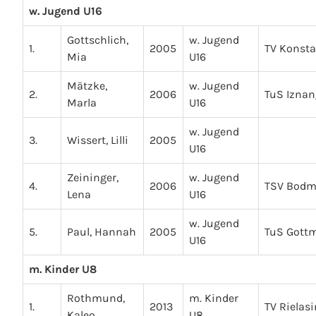
w. Jugend U16
Gottschlich,
w. Jugend
1.
2005
TV Konst
Mia
U16
Mätzke,
w. Jugend
2.
2006
TuS Iznan
Marla
U16
w. Jugend
3.
Wissert, Lilli
2005
U16
Zeininger,
w. Jugend
4.
2006
TSV Bod
Lena
U16
w. Jugend
5.
Paul, Hannah
2005
TuS Gott
U16
m. Kinder U8
Rothmund,
m. Kinder
1.
2013
TV Rielas
Kaleo
U8