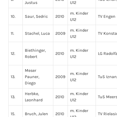
Justus
U12
m. Kinder
10.
Saur, Sedric
2010
TV Engen
U12
m. Kinder
11.
Stachel, Luca
2009
TV Konst
U12
Biethinger,
m. Kinder
12.
2010
LG Radolfz
Robert
U12
Meser
m. Kinder
13.
Pauner,
2009
TuS Iznan
U12
Diego
Herbke,
m. Kinder
13.
2010
TuS Meer
Leonhard
U12
m. Kinder
15.
Bruch, Julen
2010
TV Rielas
U12