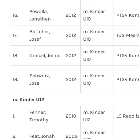
Powalla,
m. Kinder
16.
2012
PTSV Kon
Jonathan
U10
Böttcher,
m. Kinder
17.
2012
TuS Meer
Josef
U10
m. Kinder
18.
Griebel, Julius
2012
PTSV Kon
U10
Schwarz,
m. Kinder
19.
2012
PTSV Kon
Josa
U10
m. Kinder U12
Fenner,
m. Kinder
1.
2010
LG Radolfz
Timothy
U12
m. Kinder
2.
Feat, Jonah
2009