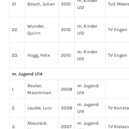
m. Kinder
21.
Bosch, Julian
2010
TuS Meer
U12
Wunder,
m. Kinder
22.
2010
TV Engen
Quirin
U12
m. Kinder
23.
Hogg, Felix
2010
TV Engen
U12
m. Jugend U14
Reuter,
m. Jugend
1.
2008
Maximilian
U14
m. Jugend
2.
Lauble, Luis
2008
TV Konst
U14
Aboutaib,
m. Jugend
3.
2007
TV Rielas