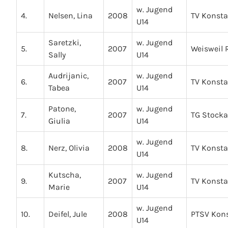
w. Jugend
4.
Nelsen, Lina
2008
TV Konst
U14
Saretzki,
w. Jugend
5.
2007
Weisweil 
Sally
U14
Audrijanic,
w. Jugend
6.
2007
TV Konst
Tabea
U14
Patone,
w. Jugend
7.
2007
TG Stock
Giulia
U14
w. Jugend
8.
Nerz, Olivia
2008
TV Konst
U14
Kutscha,
w. Jugend
9.
2007
TV Konst
Marie
U14
w. Jugend
10.
Deifel, Jule
2008
PTSV Kon
U14