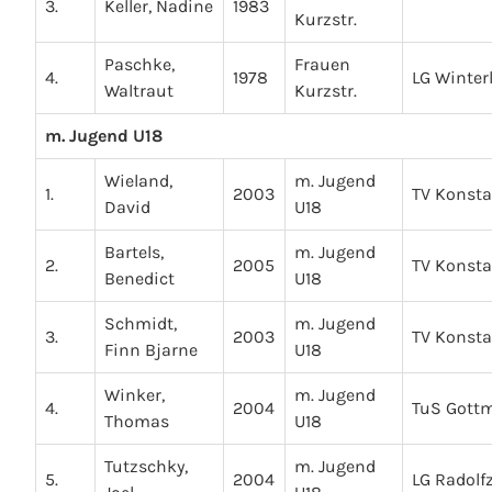
3.
Keller, Nadine
1983
Kurzstr.
Paschke,
Frauen
4.
1978
LG Winter
Waltraut
Kurzstr.
m. Jugend U18
Wieland,
m. Jugend
1.
2003
TV Konst
David
U18
Bartels,
m. Jugend
2.
2005
TV Konst
Benedict
U18
Schmidt,
m. Jugend
3.
2003
TV Konst
Finn Bjarne
U18
Winker,
m. Jugend
4.
2004
TuS Gott
Thomas
U18
Tutzschky,
m. Jugend
5.
2004
LG Radolfz