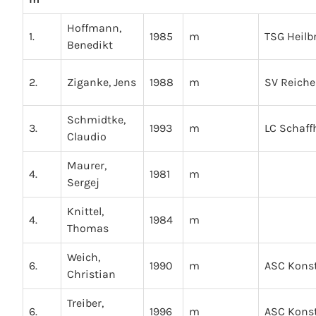
Hoffmann,
1.
1985
m
TSG Heilb
Benedikt
2.
Ziganke, Jens
1988
m
SV Reich
Schmidtke,
3.
1993
m
LC Schaf
Claudio
Maurer,
4.
1981
m
Sergej
Knittel,
4.
1984
m
Thomas
Weich,
6.
1990
m
ASC Kons
Christian
Treiber,
6.
1996
m
ASC Kons