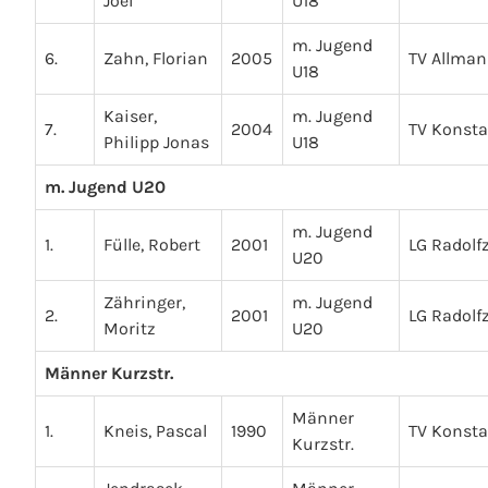
Joel
U18
m. Jugend
6.
Zahn, Florian
2005
TV Allman
U18
Kaiser,
m. Jugend
7.
2004
TV Konst
Philipp Jonas
U18
m. Jugend U20
m. Jugend
1.
Fülle, Robert
2001
LG Radolfz
U20
Zähringer,
m. Jugend
2.
2001
LG Radolfz
Moritz
U20
Männer Kurzstr.
Männer
1.
Kneis, Pascal
1990
TV Konst
Kurzstr.