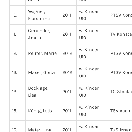
Wagner,
w. Kinder
10.
2011
PTSV Kon
Florentine
U10
Cimander,
w. Kinder
11.
2011
TV Konst
Amelie
U10
w. Kinder
12.
Reuter, Marie
2012
PTSV Kon
U10
w. Kinder
13.
Maser, Greta
2012
PTSV Kon
U10
Bocklage,
w. Kinder
13.
2011
TG Stock
Lisa
U10
w. Kinder
15.
König, Lotta
2011
TSV Aach 
U10
w. Kinder
16.
Maier, Lina
2011
TuS Iznan