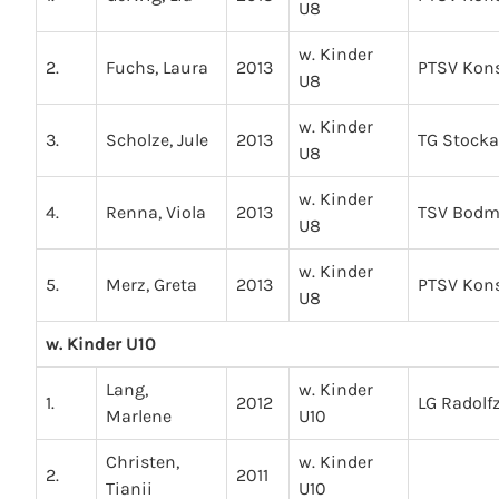
U8
w. Kinder
2.
Fuchs, Laura
2013
PTSV Kon
U8
w. Kinder
3.
Scholze, Jule
2013
TG Stock
U8
w. Kinder
4.
Renna, Viola
2013
TSV Bod
U8
w. Kinder
5.
Merz, Greta
2013
PTSV Kon
U8
w. Kinder U10
Lang,
w. Kinder
1.
2012
LG Radolfz
Marlene
U10
Christen,
w. Kinder
2.
2011
Tianii
U10