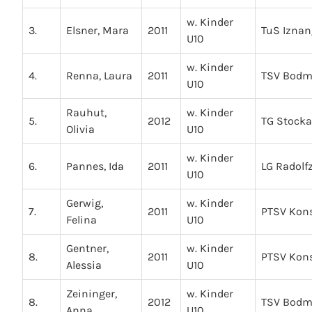
w. Kinder
3.
Elsner, Mara
2011
TuS Iznan
U10
w. Kinder
4.
Renna, Laura
2011
TSV Bod
U10
Rauhut,
w. Kinder
5.
2012
TG Stock
Olivia
U10
w. Kinder
6.
Pannes, Ida
2011
LG Radolfz
U10
Gerwig,
w. Kinder
7.
2011
PTSV Kon
Felina
U10
Gentner,
w. Kinder
8.
2011
PTSV Kon
Alessia
U10
Zeininger,
w. Kinder
8.
2012
TSV Bod
Anna
U10