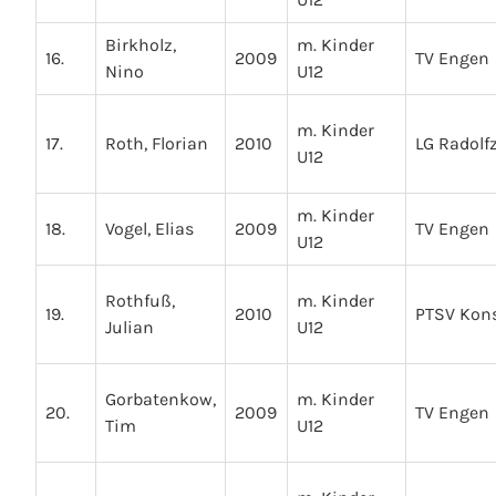
Birkholz,
m. Kinder
16.
2009
TV Engen
Nino
U12
m. Kinder
17.
Roth, Florian
2010
LG Radolfz
U12
m. Kinder
18.
Vogel, Elias
2009
TV Engen
U12
Rothfuß,
m. Kinder
19.
2010
PTSV Kon
Julian
U12
Gorbatenkow,
m. Kinder
20.
2009
TV Engen
Tim
U12