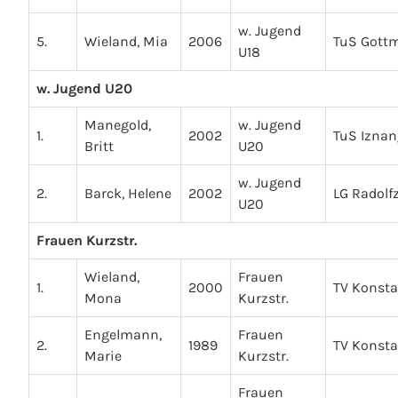
w. Jugend
5.
Wieland, Mia
2006
TuS Gott
U18
w. Jugend U20
Manegold,
w. Jugend
1.
2002
TuS Iznan
Britt
U20
w. Jugend
2.
Barck, Helene
2002
LG Radolfz
U20
Frauen Kurzstr.
Wieland,
Frauen
1.
2000
TV Konst
Mona
Kurzstr.
Engelmann,
Frauen
2.
1989
TV Konst
Marie
Kurzstr.
Frauen