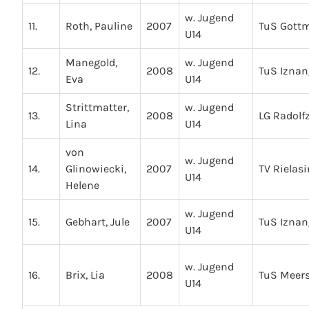
w. Jugend
11.
Roth, Pauline
2007
TuS Gott
U14
Manegold,
w. Jugend
12.
2008
TuS Iznan
Eva
U14
Strittmatter,
w. Jugend
13.
2008
LG Radolfz
Lina
U14
von
w. Jugend
14.
Glinowiecki,
2007
TV Rielas
U14
Helene
w. Jugend
15.
Gebhart, Jule
2007
TuS Iznan
U14
w. Jugend
16.
Brix, Lia
2008
TuS Meer
U14