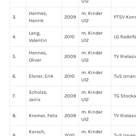
U12
Hermes,
m. Kinder
3.
2009
PTSV Kon
Henrik
U12
Lang,
m. Kinder
4.
2010
LG Radolfz
Valentin
U12
Hennes,
m. Kinder
5.
2009
TV Rielas
Oliver
U12
m. Kinder
6.
Elsner, Erik
2010
TuS Iznan
U12
Scholze,
m. Kinder
7.
2009
TG Stock
Janis
U12
m. Kinder
8.
Kromer, Felix
2009
TV Rielas
U12
Korsch,
m. Kinder
9.
2010
TuS Iznan