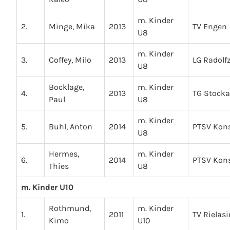
m. Kinder
2.
Minge, Mika
2013
TV Engen
U8
m. Kinder
3.
Coffey, Milo
2013
LG Radolfz
U8
Bocklage,
m. Kinder
4.
2013
TG Stock
Paul
U8
m. Kinder
5.
Buhl, Anton
2014
PTSV Kon
U8
Hermes,
m. Kinder
6.
2014
PTSV Kon
Thies
U8
m. Kinder U10
Rothmund,
m. Kinder
1.
2011
TV Rielas
Kimo
U10