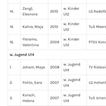
Zangl,
w. Kinder
14.
2010
LG Radolfz
Eleonora
U12
w. Kinder
14.
Kahra, Maja
2010
TuS Meer
U12
Floramo,
w. Kinder
16.
2009
PTSV Kon
Valentina
U12
w. Jugend U14
w. Jugend
1.
Joham, Maya
2008
TV Rielas
U14
w. Jugend
2.
Polito, Sara
2007
LG Hohenf
U14
Korsch,
w. Jugend
3.
2007
TuS Iznan
Helena
U14