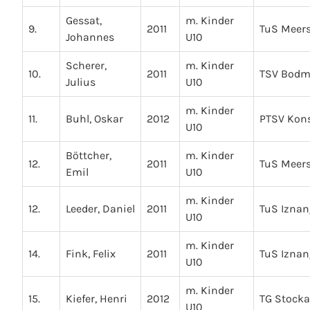
Gessat,
m. Kinder
9.
2011
TuS Meer
Johannes
U10
Scherer,
m. Kinder
10.
2011
TSV Bod
Julius
U10
m. Kinder
11.
Buhl, Oskar
2012
PTSV Kon
U10
Böttcher,
m. Kinder
12.
2011
TuS Meer
Emil
U10
m. Kinder
12.
Leeder, Daniel
2011
TuS Iznan
U10
m. Kinder
14.
Fink, Felix
2011
TuS Iznan
U10
m. Kinder
15.
Kiefer, Henri
2012
TG Stock
U10