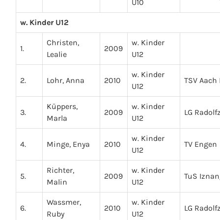
U10
w. Kinder U12
Christen,
w. Kinder
1.
2009
Lealie
U12
w. Kinder
2.
Lohr, Anna
2010
TSV Aach 
U12
Küppers,
w. Kinder
3.
2009
LG Radolfz
Marla
U12
w. Kinder
4.
Minge, Enya
2010
TV Engen
U12
Richter,
w. Kinder
5.
2009
TuS Iznan
Malin
U12
Wassmer,
w. Kinder
6.
2010
LG Radolfz
Ruby
U12