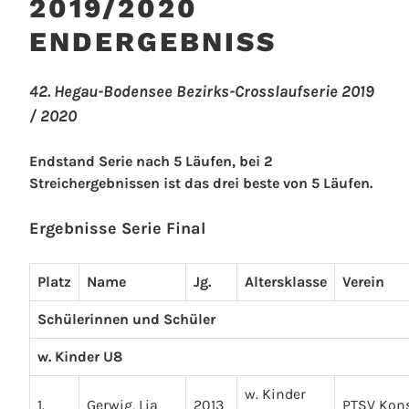
2019/2020
ENDERGEBNISS
42. Hegau-Bodensee Bezirks-Crosslaufserie 2019
/ 2020
Endstand Serie nach 5 Läufen, bei 2
Streichergebnissen ist das drei beste von 5 Läufen.
Ergebnisse Serie Final
Platz
Name
Jg.
Altersklasse
Verein
Schülerinnen und Schüler
w. Kinder U8
w. Kinder
1.
Gerwig, Lia
2013
PTSV Kon