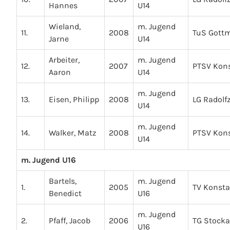
Hannes
U14
Wieland,
m. Jugend
11.
2008
TuS Gott
Jarne
U14
Arbeiter,
m. Jugend
12.
2007
PTSV Kon
Aaron
U14
m. Jugend
13.
Eisen, Philipp
2008
LG Radolfz
U14
m. Jugend
14.
Walker, Matz
2008
PTSV Kon
U14
m. Jugend U16
Bartels,
m. Jugend
1.
2005
TV Konst
Benedict
U16
m. Jugend
2.
Pfaff, Jacob
2006
TG Stock
U16