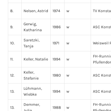
8.
Nelsen, Astrid
1974
w
TV Konst
Gerwig,
9.
1986
w
ASC Kons
Katharina
Saretzki,
10.
1971
w
Weisweil 
Tanja
FH-Runni
11.
Keller, Natalie
1994
w
Pfullendor
Keller,
12.
1980
w
ASC Kons
Stefanie
Lühmann,
13.
1994
w
ASC Kons
Wiebke
Demmer,
FH-Runni
13.
1988
w
Julia
Pfullendor