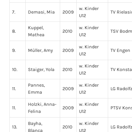
w. Kinder
7.
Demasi, Mia
2009
TV Rielas
U12
Kuppel,
w. Kinder
8.
2010
TSV Bod
Mathea
U12
w. Kinder
9.
Müller, Amy
2009
TV Engen
U12
w. Kinder
10.
Staiger, Yola
2010
TV Konst
U12
Pannes,
w. Kinder
11.
2009
LG Radolfz
Emma
U12
Holzki, Anna-
w. Kinder
11.
2009
PTSV Kon
Felina
U12
Bayha,
w. Kinder
13.
2010
LG Radolfz
Blanca
U12