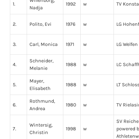
Willenborg,
1.
1992
w
TV Konst
Nadja
2.
Polito, Evi
1976
w
LG Hohenf
3.
Carl, Monica
1971
w
LG Welfen
Schneider,
4.
1988
w
LC Schaf
Melanie
Mayer,
5.
1988
w
LT Schlos
Elisabeth
Rothmund,
6.
1980
w
TV Rielas
Andrea
SV Reich
Wintersig,
7.
1998
w
powered b
Christin
Athletenw