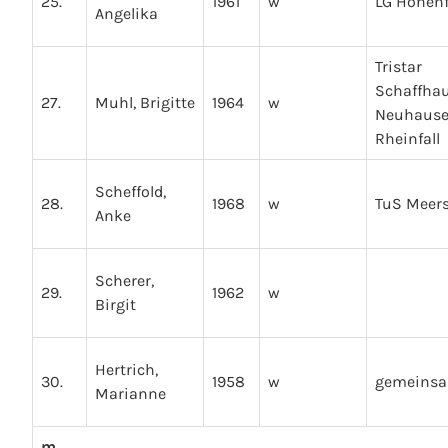
25.
1961
w
LG Hohenf
Angelika
Tristar
Schaffha
27.
Muhl, Brigitte
1964
w
Neuhaus
Rheinfall
Scheffold,
28.
1968
w
TuS Meer
Anke
Scherer,
29.
1962
w
Birgit
Hertrich,
30.
1958
w
gemeinsa
Marianne
m