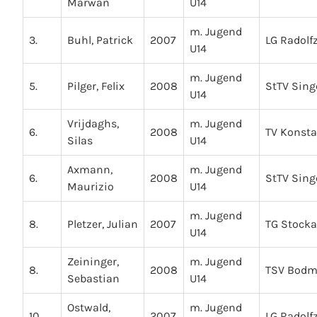
Marwan
U14
m. Jugend
3.
Buhl, Patrick
2007
LG Radolfz
U14
m. Jugend
5.
Pilger, Felix
2008
StTV Sing
U14
Vrijdaghs,
m. Jugend
6.
2008
TV Konst
Silas
U14
Axmann,
m. Jugend
6.
2008
StTV Sing
Maurizio
U14
m. Jugend
8.
Pletzer, Julian
2007
TG Stock
U14
Zeininger,
m. Jugend
8.
2008
TSV Bod
Sebastian
U14
Ostwald,
m. Jugend
10.
2007
LG Radolfz