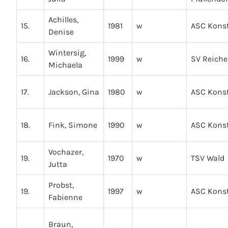
Achilles,
15.
1981
w
ASC Kons
Denise
Wintersig,
16.
1999
w
SV Reich
Michaela
17.
Jackson, Gina
1980
w
ASC Kons
18.
Fink, Simone
1990
w
ASC Kons
Vochazer,
19.
1970
w
TSV Wald
Jutta
Probst,
19.
1997
w
ASC Kons
Fabienne
Braun,