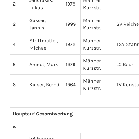
Jendrasek,
Männer
2.
1979
Lukas
Kurzstr.
Gasser,
Männer
2.
1999
SV Reich
Jannis
Kurzstr.
Strittmatter,
Männer
4.
1972
TSV Stah
Michael
Kurzstr.
Männer
5.
Arendt, Maik
1979
LG Baar
Kurzstr.
Männer
6.
Kaiser, Bernd
1964
TV Konst
Kurzstr.
Hauptauf Gesamtwertung
w