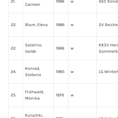
21.
1996
w
ASC Kons
Carmen
22.
Blum, Elena
1986
w
SV Reich
Salatino,
KKSV Her
22.
1966
w
Isolde
Sommerbi
Konrad,
24.
1985
w
LG Winter
Stefanie
Frühwald,
25.
1976
w
Monika
Kutschki,