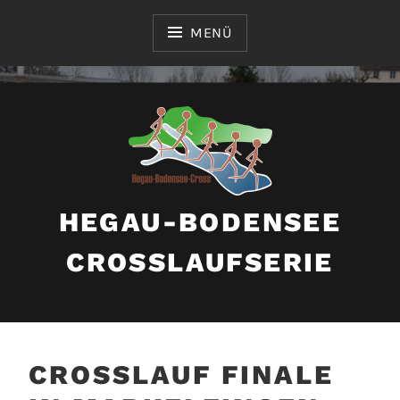
Zum
Inhalt
MENÜ
springen
HEGAU-BODENSEE
CROSSLAUFSERIE
CROSSLAUF FINALE