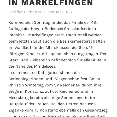
IN MARKELFINGEN
Veröffentlicht am
6. Februar 2025
v
o
Kommenden Sonntag findet das Finale der 46.
n
Auflage der Hegau-Bodensee Crosslaufserie in
D
Radolfzell-Markelfingen statt. Traditionell werden
e
beim letzten Lauf auch die Bezirksmeisterschaften
r
im Waldlauf für die Altersklassen der 6 bis 15
A
jährigen Kinder und Jugendlichen ausgetragen. Der
d
Start- und Zielbereich befindet sich für alle Läufe in
m
der Nähe des Mindelsees.
i
In den meisten Kategorien stehen die
n
Seriensiegerinnen und -Sieger schon fest. So ist
i
Christin Wintersig vom SV Reichenau durch ihre
s
Siege in Konstanz, auf der Reichenau und in
t
Meersburg bereits alleinige Seriensiegerin im
r
Hauptlauf der Frauen. Bei den Herren hat Jens
a
Ziganke vom TV Konstanz ebenfalls den Gesamtsieg
t
schon in der Tasche. Heiko Langanki aus Radolfzell