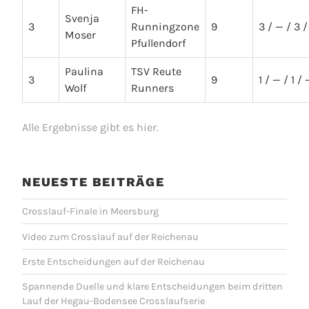
FH-
Svenja
3
Runningzone
9
3 / — / 3 /
Moser
Pfullendorf
Paulina
TSV Reute
3
9
1 / — / 1 / 
Wolf
Runners
Alle Ergebnisse gibt es hier.
NEUESTE BEITRÄGE
Crosslauf-Finale in Meersburg
Video zum Crosslauf auf der Reichenau
Erste Entscheidungen auf der Reichenau
Spannende Duelle und klare Entscheidungen beim dritten
Lauf der Hegau-Bodensee Crosslaufserie