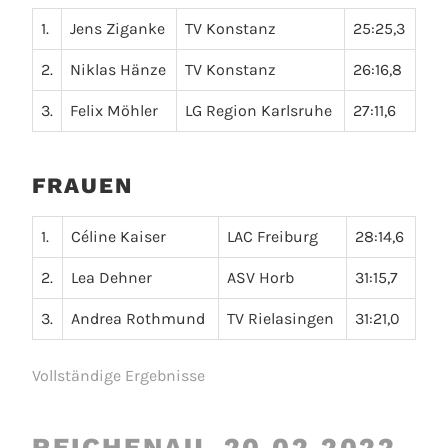
1.
Jens Ziganke
TV Konstanz
25:25,3
2.
Niklas Hänze
TV Konstanz
26:16,8
3.
Felix Möhler
LG Region Karlsruhe
27:11,6
FRAUEN
1.
Céline Kaiser
LAC Freiburg
28:14,6
2.
Lea Dehner
ASV Horb
31:15,7
3.
Andrea Rothmund
TV Rielasingen
31:21,0
Vollständige Ergebnisse
REICHENAU, 20.02.2022