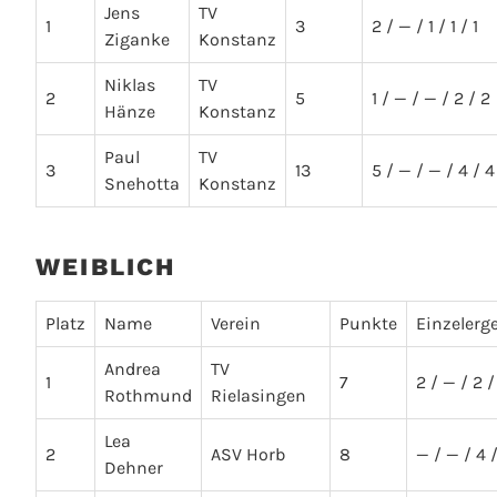
Jens
TV
1
3
2 / — / 1 / 1 / 1
Ziganke
Konstanz
Niklas
TV
2
5
1 / — / — / 2 / 2
Hänze
Konstanz
Paul
TV
3
13
5 / — / — / 4 / 4
Snehotta
Konstanz
WEIBLICH
Platz
Name
Verein
Punkte
Einzelerg
Andrea
TV
1
7
2 / — / 2 /
Rothmund
Rielasingen
Lea
2
ASV Horb
8
— / — / 4 /
Dehner