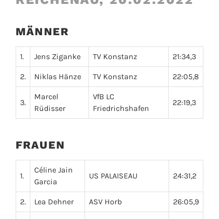
MÄNNER
1.
Jens Ziganke
TV Konstanz
21:34,3
2.
Niklas Hänze
TV Konstanz
22:05,8
Marcel
VfB LC
3.
22:19,3
Rüdisser
Friedrichshafen
FRAUEN
Céline Jain
1.
US PALAISEAU
24:31,2
Garcia
2.
Lea Dehner
ASV Horb
26:05,9