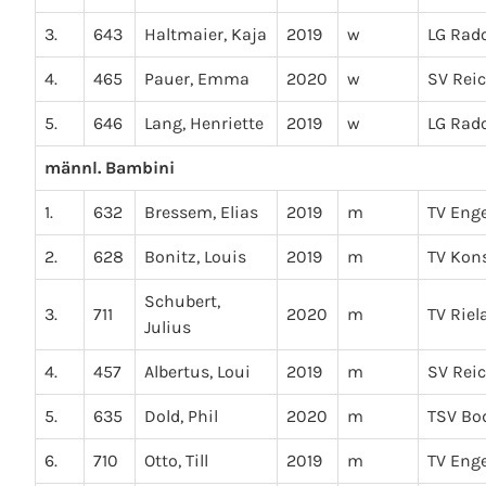
3.
643
Haltmaier, Kaja
2019
w
LG Rado
4.
465
Pauer, Emma
2020
w
SV Rei
5.
646
Lang, Henriette
2019
w
LG Rado
männl. Bambini
1.
632
Bressem, Elias
2019
m
TV Eng
2.
628
Bonitz, Louis
2019
m
TV Kon
Schubert,
3.
711
2020
m
TV Riel
Julius
4.
457
Albertus, Loui
2019
m
SV Rei
5.
635
Dold, Phil
2020
m
TSV B
6.
710
Otto, Till
2019
m
TV Eng