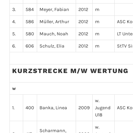
3.
584
Meyer, Fabian
2012
m
4.
586
Müller, Arthur
2012
m
ASC Ko
5.
580
Mauch, Noah
2012
m
LT Unte
6.
606
Schulz, Elia
2012
m
StTV S
KURZSTRECKE M/W WERTUNG
w
w.
1.
400
Banka, Linea
2009
Jugend
ASC Ko
U18
w.
Scharmann,