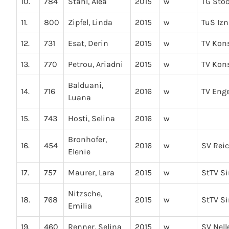
10.
784
Stahl, Alea
2015
w
TG Sto
11.
800
Zipfel, Linda
2015
w
TuS Iz
12.
731
Esat, Derin
2015
w
TV Kon
13.
770
Petrou, Ariadni
2015
w
TV Kon
Balduani,
14.
716
2016
w
TV Eng
Luana
15.
743
Hosti, Selina
2016
w
Bronhofer,
16.
454
2016
w
SV Rei
Elenie
17.
757
Maurer, Lara
2015
w
StTV S
Nitzsche,
18.
768
2015
w
StTV S
Emilia
19.
460
Renner, Selina
2015
w
SV Nel