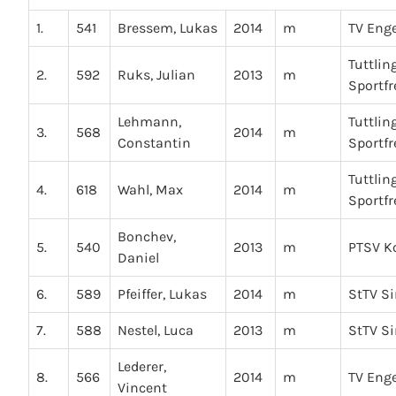
1.
541
Bressem, Lukas
2014
m
TV Eng
Tuttlin
2.
592
Ruks, Julian
2013
m
Sportf
Lehmann,
Tuttlin
3.
568
2014
m
Constantin
Sportf
Tuttlin
4.
618
Wahl, Max
2014
m
Sportf
Bonchev,
5.
540
2013
m
PTSV K
Daniel
6.
589
Pfeiffer, Lukas
2014
m
StTV S
7.
588
Nestel, Luca
2013
m
StTV S
Lederer,
8.
566
2014
m
TV Eng
Vincent