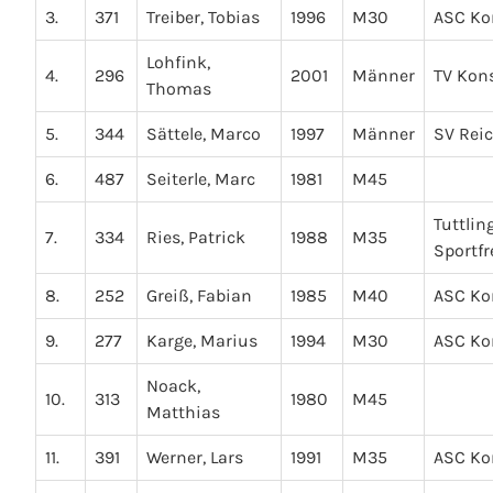
3.
371
Treiber, Tobias
1996
M30
ASC Ko
Lohfink,
4.
296
2001
Männer
TV Kon
Thomas
5.
344
Sättele, Marco
1997
Männer
SV Rei
6.
487
Seiterle, Marc
1981
M45
Tuttlin
7.
334
Ries, Patrick
1988
M35
Sportf
8.
252
Greiß, Fabian
1985
M40
ASC Ko
9.
277
Karge, Marius
1994
M30
ASC Ko
Noack,
10.
313
1980
M45
Matthias
11.
391
Werner, Lars
1991
M35
ASC Ko