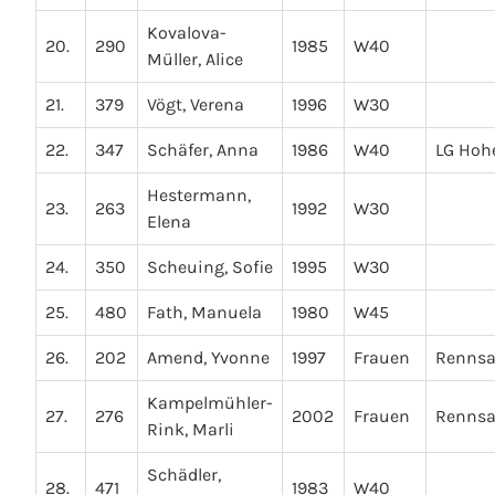
Kovalova-
20.
290
1985
W40
Müller, Alice
21.
379
Vögt, Verena
1996
W30
22.
347
Schäfer, Anna
1986
W40
LG Hoh
Hestermann,
23.
263
1992
W30
Elena
24.
350
Scheuing, Sofie
1995
W30
25.
480
Fath, Manuela
1980
W45
26.
202
Amend, Yvonne
1997
Frauen
Renns
Kampelmühler-
27.
276
2002
Frauen
Renns
Rink, Marli
Schädler,
28.
471
1983
W40