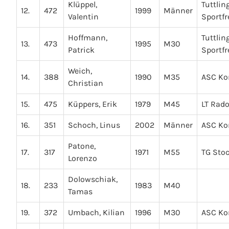
Klüppel,
Tuttlin
12.
472
1999
Männer
Valentin
Sportf
Hoffmann,
Tuttlin
13.
473
1995
M30
Patrick
Sportf
Weich,
14.
388
1990
M35
ASC Ko
Christian
15.
475
Küppers, Erik
1979
M45
LT Rado
16.
351
Schoch, Linus
2002
Männer
ASC Ko
Patone,
17.
317
1971
M55
TG Sto
Lorenzo
Dolowschiak,
18.
233
1983
M40
Tamas
19.
372
Umbach, Kilian
1996
M30
ASC Ko