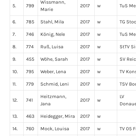
Wissmann,
5.
799
2017
w
TuS Me
Marie
6.
785
Stahl, Mila
2017
w
TG Sto
7.
746
König, Nele
2017
w
TuS Me
8.
774
Ruß, Luisa
2017
w
StTV S
9.
455
Wöhe, Sarah
2017
w
SV Rei
10.
795
Weber, Lena
2017
w
TV Kon
11.
779
Schmid, Leni
2017
w
TSV B
Heitzmann,
LV
12.
741
2017
w
Jana
Donaue
13.
463
Heidegger, Mira
2017
w
14.
760
Mock, Louisa
2017
w
TV 05 F