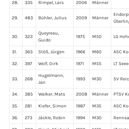
28.
335
Rimpel, Lars
2006
Männer
Endorp
29.
483
Bühler, Julius
2009
Männer
Überli
Queyreau,
30.
323
1975
M50
LG Hoh
Guido
31.
363
Stöß, Jürgen
1966
M60
ASC Ko
32.
397
Wolf, Dirk
1971
M55
LT See
Hugelmann,
33.
268
1993
M30
SV Rei
Jan
34.
385
Walker, Mats
2008
Männer
PTSV K
35.
281
Kiefer, Simon
1987
M35
ASC Ko
36.
273
Jäckle, Robin
1994
M30
Renns