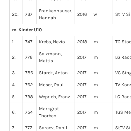
Frankenhauser,
20.
737
2016
w
StTV S
Hannah
m. Kinder U10
1.
747
Krebs, Nevio
2018
m
TG Sto
Salzmann,
2.
776
2017
m
LG Rado
Mattis
3.
786
Starck, Anton
2017
m
VC Sin
4.
762
Moser, Paul
2017
m
TV Kon
5.
798
Weprich, Franz
2017
m
LG Rado
Markgraf,
6.
754
2017
m
TuS Me
Thorben
7.
777
Saraev, Danil
2017
m
StTV S