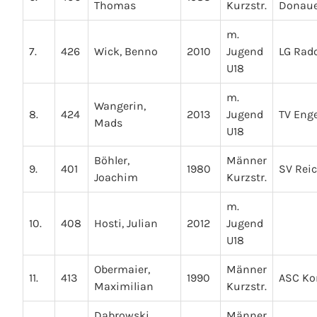
Thomas
Kurzstr.
Donaue
m.
7.
426
Wick, Benno
2010
Jugend
LG Rado
U18
m.
Wangerin,
8.
424
2013
Jugend
TV Eng
Mads
U18
Böhler,
Männer
9.
401
1980
SV Rei
Joachim
Kurzstr.
m.
10.
408
Hosti, Julian
2012
Jugend
U18
Obermaier,
Männer
11.
413
1990
ASC Ko
Maximilian
Kurzstr.
Dabrowski,
Männer