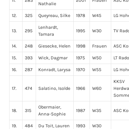
11.
283
2001
Frauen
ASC Ko
Nathalie
12.
325
Queyreau, Silke
1978
W45
LG Hoh
Lenhardt,
13.
295
1995
W30
TV Rado
Tamara
14.
248
Giesecke, Helen
1998
Frauen
ASC Ko
15.
393
Wick, Dagmar
1975
W50
LT Rado
16.
287
Konradt, Larysa
1970
W55
LG Hoh
KKSV
17.
474
Salatino, Isolde
1966
W60
Herdw
Sommer
Obermaier,
18.
315
1987
W35
ASC Ko
Anna-Sophie
19.
484
Du Toit, Lauren
1993
W30