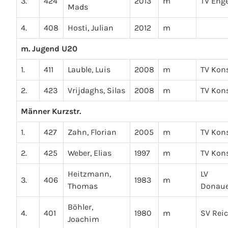
3.
424
2013
m
TV Eng
Mads
4.
408
Hosti, Julian
2012
m
m. Jugend U20
1.
411
Lauble, Luis
2008
m
TV Kon
2.
423
Vrijdaghs, Silas
2008
m
TV Kon
Männer Kurzstr.
1.
427
Zahn, Florian
2005
m
TV Kon
2.
425
Weber, Elias
1997
m
TV Kon
Heitzmann,
LV
3.
406
1983
m
Thomas
Donaue
Böhler,
4.
401
1980
m
SV Rei
Joachim