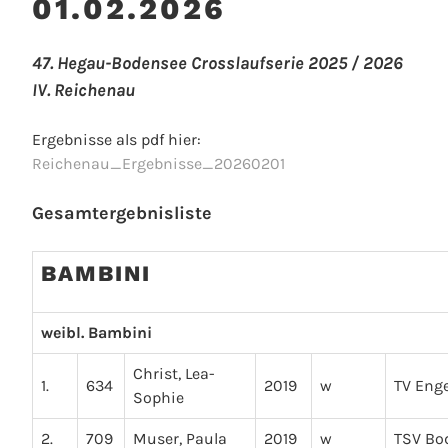
01.02.2026
47. Hegau-Bodensee Crosslaufserie 2025 / 2026
IV. Reichenau
Ergebnisse als pdf hier:
Reichenau_Ergebnisse_20260201
Gesamtergebnisliste
BAMBINI
weibl. Bambini
Christ, Lea-
1.
634
2019
w
TV Eng
Sophie
2.
709
Muser, Paula
2019
w
TSV B