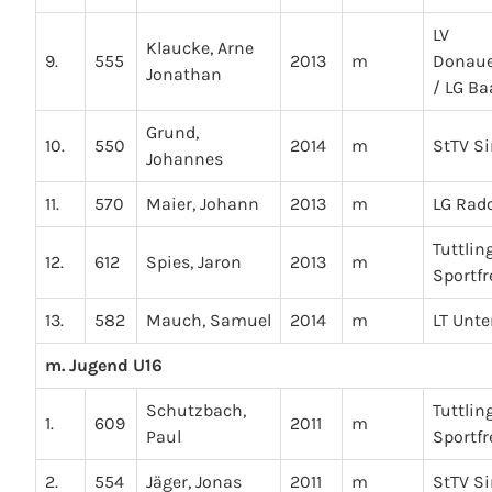
LV
Klaucke, Arne
9.
555
2013
m
Donaue
Jonathan
/ LG Ba
Grund,
10.
550
2014
m
StTV S
Johannes
11.
570
Maier, Johann
2013
m
LG Rado
Tuttlin
12.
612
Spies, Jaron
2013
m
Sportf
13.
582
Mauch, Samuel
2014
m
LT Unte
m. Jugend U16
Schutzbach,
Tuttlin
1.
609
2011
m
Paul
Sportf
2.
554
Jäger, Jonas
2011
m
StTV S