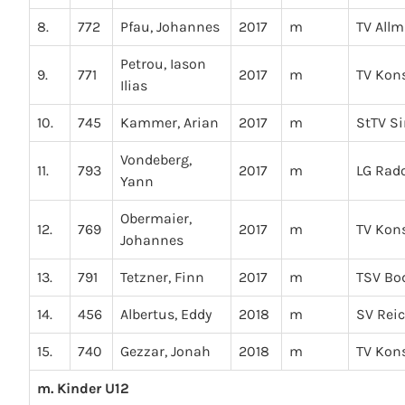
8.
772
Pfau, Johannes
2017
m
TV All
Petrou, Iason
9.
771
2017
m
TV Kon
Ilias
10.
745
Kammer, Arian
2017
m
StTV S
Vondeberg,
11.
793
2017
m
LG Rado
Yann
Obermaier,
12.
769
2017
m
TV Kon
Johannes
13.
791
Tetzner, Finn
2017
m
TSV B
14.
456
Albertus, Eddy
2018
m
SV Rei
15.
740
Gezzar, Jonah
2018
m
TV Kon
m. Kinder U12