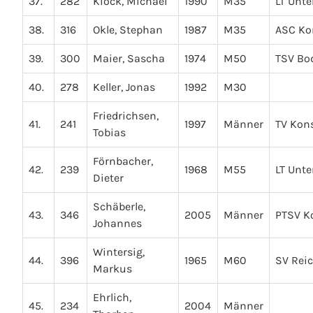
37.
282
Kiock, Michael
1990
M35
LT Unte
38.
316
Okle, Stephan
1987
M35
ASC Ko
39.
300
Maier, Sascha
1974
M50
TSV B
40.
278
Keller, Jonas
1992
M30
Friedrichsen,
41.
241
1997
Männer
TV Kon
Tobias
Förnbacher,
42.
239
1968
M55
LT Unte
Dieter
Schäberle,
43.
346
2005
Männer
PTSV K
Johannes
Wintersig,
44.
396
1965
M60
SV Rei
Markus
Ehrlich,
45.
234
2004
Männer