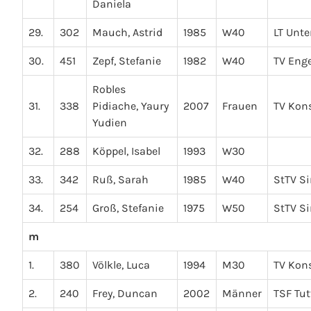
Daniela
29.
302
Mauch, Astrid
1985
W40
LT Unte
30.
451
Zepf, Stefanie
1982
W40
TV Eng
Robles
31.
338
Pidiache, Yaury
2007
Frauen
TV Kon
Yudien
32.
288
Köppel, Isabel
1993
W30
33.
342
Ruß, Sarah
1985
W40
StTV S
34.
254
Groß, Stefanie
1975
W50
StTV S
m
1.
380
Völkle, Luca
1994
M30
TV Kon
2.
240
Frey, Duncan
2002
Männer
TSF Tut