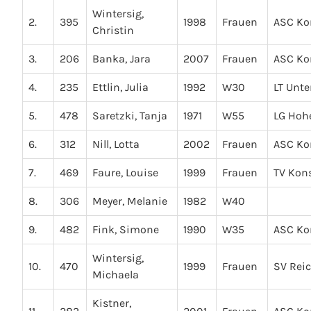
Wintersig,
2.
395
1998
Frauen
ASC Ko
Christin
3.
206
Banka, Jara
2007
Frauen
ASC Ko
4.
235
Ettlin, Julia
1992
W30
LT Unte
5.
478
Saretzki, Tanja
1971
W55
LG Hoh
6.
312
Nill, Lotta
2002
Frauen
ASC Ko
7.
469
Faure, Louise
1999
Frauen
TV Kon
8.
306
Meyer, Melanie
1982
W40
9.
482
Fink, Simone
1990
W35
ASC Ko
Wintersig,
10.
470
1999
Frauen
SV Rei
Michaela
Kistner,