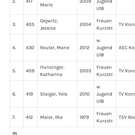
2.
417
2009
Jugend
Marie
U18
Geywitz,
Frauen
3.
405
2004
TV Kon
Jessica
Kurzstr.
w.
4.
430
Reuter, Marie
2012
Jugend
ASC Ko
U18
Hunsinger,
Frauen
5.
409
2003
TV Kon
Katharina
Kurzstr.
w.
6.
419
Staiger, Yola
2010
Jugend
TV Kon
U18
Frauen
7.
412
Maier, Ilka
1979
TSV B
Kurzstr.
m