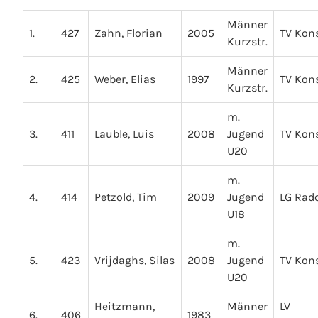
Männer
1.
427
Zahn, Florian
2005
TV Kon
Kurzstr.
Männer
2.
425
Weber, Elias
1997
TV Kon
Kurzstr.
m.
3.
411
Lauble, Luis
2008
Jugend
TV Kon
U20
m.
4.
414
Petzold, Tim
2009
Jugend
LG Rado
U18
m.
5.
423
Vrijdaghs, Silas
2008
Jugend
TV Kon
U20
Heitzmann,
Männer
LV
6.
406
1983