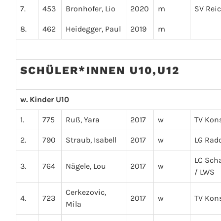
7.
453
Bronhofer, Lio
2020
m
SV Rei
8.
462
Heidegger, Paul
2019
m
SCHÜLER*INNEN U10,U12
w. Kinder U10
1.
775
Ruß, Yara
2017
w
TV Kon
2.
790
Straub, Isabell
2017
w
LG Rado
LC Sch
3.
764
Nägele, Lou
2017
w
/ LWS
Cerkezovic,
4.
723
2017
w
TV Kon
Mila