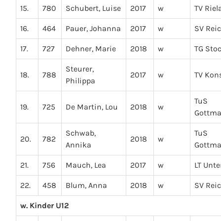
15.
780
Schubert, Luise
2017
w
TV Riel
16.
464
Pauer, Johanna
2017
w
SV Rei
17.
727
Dehner, Marie
2018
w
TG Sto
Steurer,
18.
788
2017
w
TV Kon
Philippa
TuS
19.
725
De Martin, Lou
2018
w
Gottma
Schwab,
TuS
20.
782
2018
w
Annika
Gottma
21.
756
Mauch, Lea
2017
w
LT Unte
22.
458
Blum, Anna
2018
w
SV Rei
w. Kinder U12