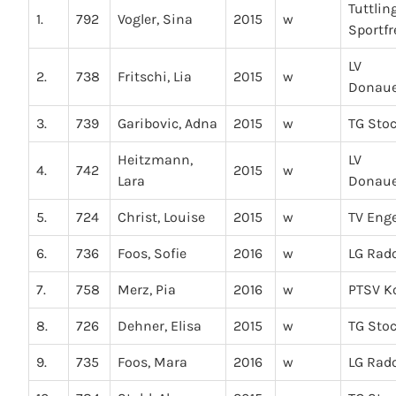
Tuttlin
1.
792
Vogler, Sina
2015
w
Sportf
LV
2.
738
Fritschi, Lia
2015
w
Donaue
3.
739
Garibovic, Adna
2015
w
TG Sto
Heitzmann,
LV
4.
742
2015
w
Lara
Donaue
5.
724
Christ, Louise
2015
w
TV Eng
6.
736
Foos, Sofie
2016
w
LG Rado
7.
758
Merz, Pia
2016
w
PTSV K
8.
726
Dehner, Elisa
2015
w
TG Sto
9.
735
Foos, Mara
2016
w
LG Rado