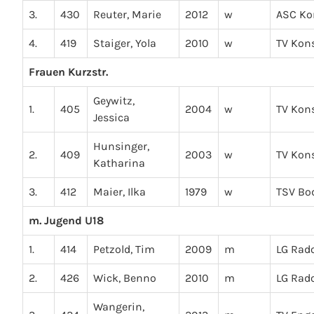
3.
430
Reuter, Marie
2012
w
ASC Ko
4.
419
Staiger, Yola
2010
w
TV Kon
Frauen Kurzstr.
Geywitz,
1.
405
2004
w
TV Kon
Jessica
Hunsinger,
2.
409
2003
w
TV Kon
Katharina
3.
412
Maier, Ilka
1979
w
TSV B
m. Jugend U18
1.
414
Petzold, Tim
2009
m
LG Rado
2.
426
Wick, Benno
2010
m
LG Rado
Wangerin,