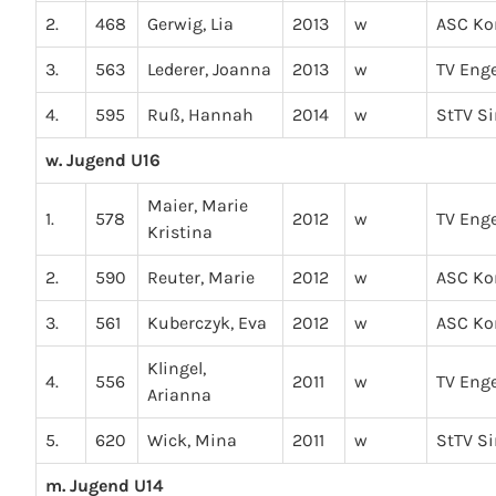
2.
468
Gerwig, Lia
2013
w
ASC Ko
3.
563
Lederer, Joanna
2013
w
TV Eng
4.
595
Ruß, Hannah
2014
w
StTV S
w. Jugend U16
Maier, Marie
1.
578
2012
w
TV Eng
Kristina
2.
590
Reuter, Marie
2012
w
ASC Ko
3.
561
Kuberczyk, Eva
2012
w
ASC Ko
Klingel,
4.
556
2011
w
TV Eng
Arianna
5.
620
Wick, Mina
2011
w
StTV S
m. Jugend U14