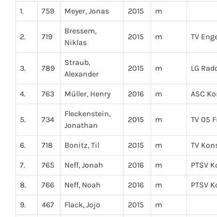
1.
759
Meyer, Jonas
2015
m
Bressem,
2.
719
2015
m
TV Eng
Niklas
Straub,
3.
789
2015
m
LG Rado
Alexander
4.
763
Müller, Henry
2016
m
ASC Ko
Fleckenstein,
5.
734
2015
m
TV 05 F
Jonathan
6.
718
Bonitz, Til
2015
m
TV Kon
7.
765
Neff, Jonah
2016
m
PTSV K
8.
766
Neff, Noah
2016
m
PTSV K
9.
467
Flack, Jojo
2015
m