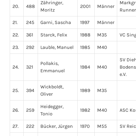
Zähringer,
Markgr
20.
488
2001
Männer
Moritz
Runners
21.
245
Garni, Sascha
1997
Männer
22.
361
Starck, Felix
1988
M35
VC Sin
23.
292
Lauble, Manuel
1985
M40
SV Dieh
Pollakis,
24.
321
1984
M40
Bodens
Emmanuel
e.V.
Wickboldt,
25.
394
1989
M35
Oliver
Heidegger,
26.
259
1982
M40
ASC Ko
Tonio
27.
222
Bücker, Jürgen
1970
M55
SV Rei