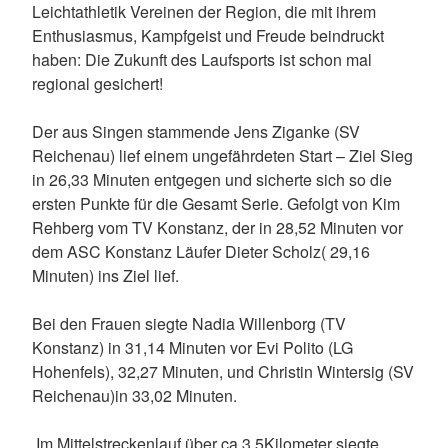
Leichtathletik Vereinen der Region, die mit ihrem
t
Enthusiasmus, Kampfgeist und Freude beindruckt
r
haben: Die Zukunft des Laufsports ist schon mal
a
regional gesichert!
t
o
Der aus Singen stammende Jens Ziganke (SV
r
Reichenau) lief einem ungefährdeten Start – Ziel Sieg
in 26,33 Minuten entgegen und sicherte sich so die
ersten Punkte für die Gesamt Serie. Gefolgt von Kim
Rehberg vom TV Konstanz, der in 28,52 Minuten vor
dem ASC Konstanz Läufer Dieter Scholz( 29,16
Minuten) ins Ziel lief.
Bei den Frauen siegte Nadia Willenborg (TV
Konstanz) in 31,14 Minuten vor Evi Polito (LG
Hohenfels), 32,27 Minuten, und Christin Wintersig (SV
Reichenau)in 33,02 Minuten.
Im Mittelstreckenlauf über ca.3,5Kilometer siegte