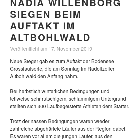
NADIA WILLENBORG
SIEGEN BEIM
AUFTAKT IM
ALTBOHLWALD
Veröffentlicht am
17. November 2019
v
o
Neue Sieger gab es zum Auftakt der Bodensee
n
Crosslaufserie, die am Sonntag im Radolfzeller
D
Altbohlwald den Anfang nahm.
e
r
Bei herbstlich winterlichen Bedingungen und
A
teilweise sehr rutschigem, schlammigem Untergrund
d
stellten sich 300 Laufbegeisterte Athleten dem Starter.
m
i
Trotz der nassen Bedingungen waren wieder
n
zahlreiche abgehärtete Läufer aus der Region dabei.
i
Es waren vor allem die jungen Läufer, aus den
s