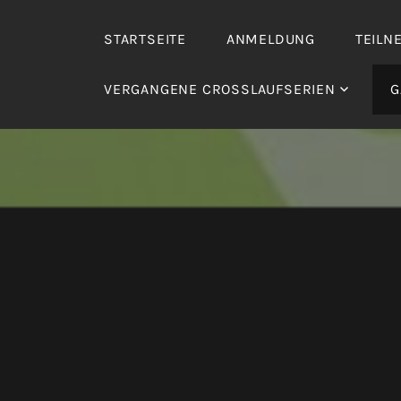
Zum
Inhalt
STARTSEITE
ANMELDUNG
TEILN
springen
VERGANGENE CROSSLAUFSERIEN
G