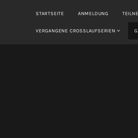
Zum
Inhalt
STARTSEITE
ANMELDUNG
TEILN
springen
VERGANGENE CROSSLAUFSERIEN
G