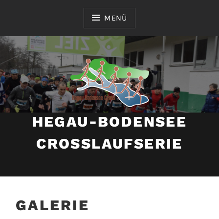
Zum
Inhalt
MENÜ
springen
HEGAU-BODENSEE
CROSSLAUFSERIE
GALERIE