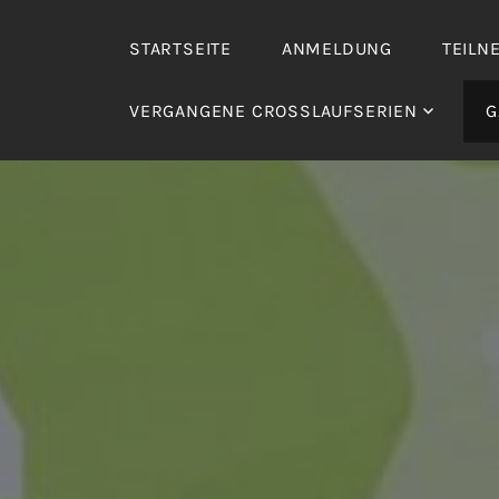
Zum
Inhalt
STARTSEITE
ANMELDUNG
TEILN
springen
VERGANGENE CROSSLAUFSERIEN
G